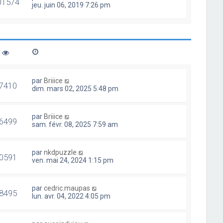
01574
jeu. juin 06, 2019 7:26 pm
par
Briiice
7410
dim. mars 02, 2025 5:48 pm
par
Briiice
6499
sam. févr. 08, 2025 7:59 am
par
nkdpuzzle
0591
ven. mai 24, 2024 1:15 pm
par
cedric.maupas
8495
lun. avr. 04, 2022 4:05 pm