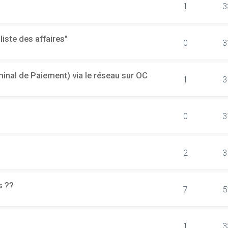
1
3
"liste des affaires"
0
3
minal de Paiement) via le réseau sur OC
1
3
0
3
2
3
s ??
7
5
1
3