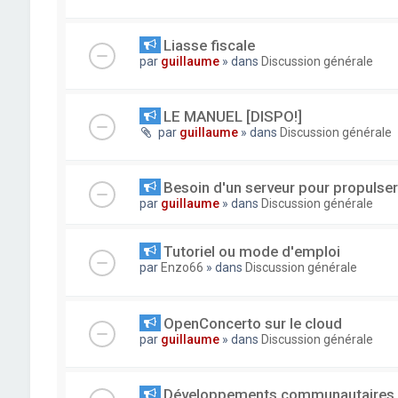
Liasse fiscale
par
guillaume
» dans
Discussion générale
LE MANUEL [DISPO!]
par
guillaume
» dans
Discussion générale
Besoin d'un serveur pour propuls
par
guillaume
» dans
Discussion générale
Tutoriel ou mode d'emploi
par
Enzo66
» dans
Discussion générale
OpenConcerto sur le cloud
par
guillaume
» dans
Discussion générale
Développements communautaires