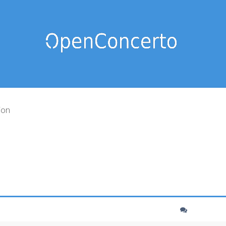
ion
cher
echerche avancée