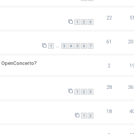
22
5
1
2
3
61
20
…
1
3
4
5
6
7
er OpenConcerto?
2
1
28
36
1
2
3
18
4
1
2