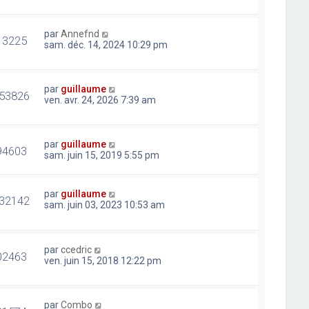
par
Annefnd
13225
sam. déc. 14, 2024 10:29 pm
par
guillaume
53826
ven. avr. 24, 2026 7:39 am
par
guillaume
94603
sam. juin 15, 2019 5:55 pm
par
guillaume
32142
sam. juin 03, 2023 10:53 am
par
ccedric
02463
ven. juin 15, 2018 12:22 pm
par
Combo