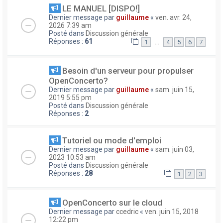
LE MANUEL [DISPO!]
Dernier message par
guillaume
«
ven. avr. 24,
2026 7:39 am
Posté dans
Discussion générale
Réponses :
61
…
1
4
5
6
7
Besoin d'un serveur pour propulser
OpenConcerto?
Dernier message par
guillaume
«
sam. juin 15,
2019 5:55 pm
Posté dans
Discussion générale
Réponses :
2
Tutoriel ou mode d'emploi
Dernier message par
guillaume
«
sam. juin 03,
2023 10:53 am
Posté dans
Discussion générale
Réponses :
28
1
2
3
OpenConcerto sur le cloud
Dernier message par
ccedric
«
ven. juin 15, 2018
12:22 pm