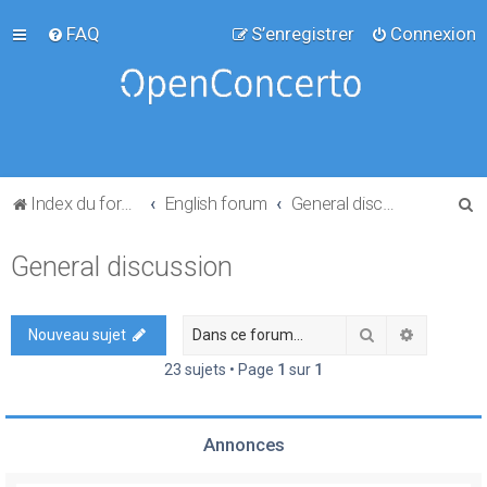
FAQ
S’enregistrer
Connexion
R
Index du forum
English forum
General discussion
e
General discussion
c
h
e
Rechercher
Recherch
Nouveau sujet
r
23 sujets • Page
1
sur
1
c
h
Annonces
e
r