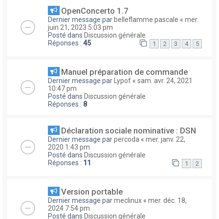
OpenConcerto 1.7
Dernier message par
belleflamme pascale
«
mer.
juin 21, 2023 5:03 pm
Posté dans
Discussion générale
Réponses :
45
1
2
3
4
5
Manuel préparation de commande
Dernier message par
Lypof
«
sam. avr. 24, 2021
10:47 pm
Posté dans
Discussion générale
Réponses :
8
Déclaration sociale nominative : DSN
Dernier message par
percoda
«
mer. janv. 22,
2020 1:43 pm
Posté dans
Discussion générale
Réponses :
11
1
2
Version portable
Dernier message par
meclinux
«
mer. déc. 18,
2024 7:54 pm
Posté dans
Discussion générale