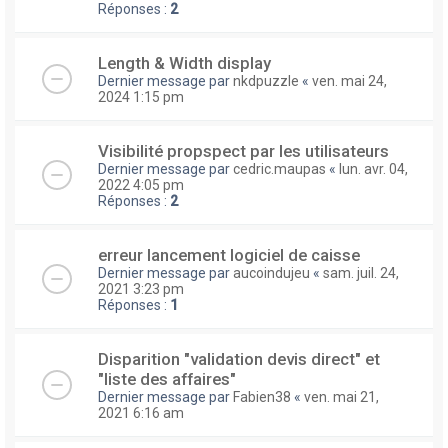
Réponses :
2
Length & Width display
Dernier message par
nkdpuzzle
«
ven. mai 24,
2024 1:15 pm
Visibilité propspect par les utilisateurs
Dernier message par
cedric.maupas
«
lun. avr. 04,
2022 4:05 pm
Réponses :
2
erreur lancement logiciel de caisse
Dernier message par
aucoindujeu
«
sam. juil. 24,
2021 3:23 pm
Réponses :
1
Disparition "validation devis direct" et
"liste des affaires"
Dernier message par
Fabien38
«
ven. mai 21,
2021 6:16 am