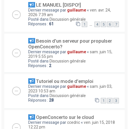
LE MANUEL [DISPO!]
Dernier message par
guillaume
«
ven. avr. 24,
2026 7:39 am
Posté dans
Discussion générale
Réponses :
61
…
1
4
5
6
7
Besoin d'un serveur pour propulser
OpenConcerto?
Dernier message par
guillaume
«
sam. juin 15,
2019 5:55 pm
Posté dans
Discussion générale
Réponses :
2
Tutoriel ou mode d'emploi
Dernier message par
guillaume
«
sam. juin 03,
2023 10:53 am
Posté dans
Discussion générale
Réponses :
28
1
2
3
OpenConcerto sur le cloud
Dernier message par
ccedric
«
ven. juin 15, 2018
12:22 pm