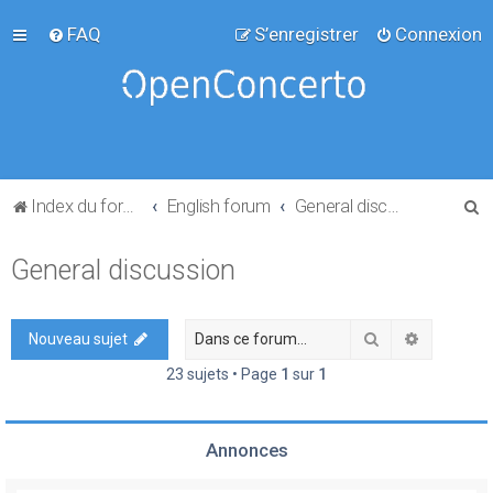
FAQ
S’enregistrer
Connexion
R
Index du forum
English forum
General discussion
e
General discussion
c
h
e
Rechercher
Recherch
Nouveau sujet
r
23 sujets • Page
1
sur
1
c
h
Annonces
e
r