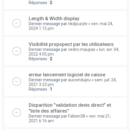
Réponses :
2
Length & Width display
Dernier message par
nkdpuzzle
«
ven. mai 24,
2024 1:15 pm
Visibilité propspect par les utilisateurs
Dernier message par
cedric.maupas
«
lun. avr. 04,
2022 4:05 pm
Réponses :
2
erreur lancement logiciel de caisse
Dernier message par
aucoindujeu
«
sam. juil. 24,
2021 3:23 pm
Réponses :
1
Disparition "validation devis direct" et
"liste des affaires"
Dernier message par
Fabien38
«
ven. mai 21,
2021 6:16 am