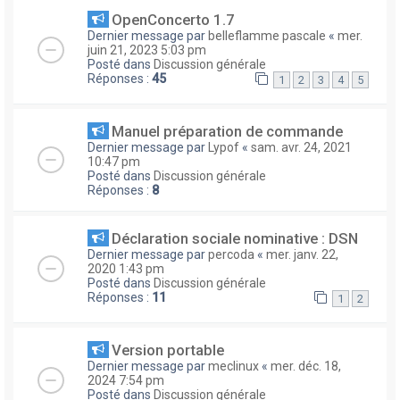
OpenConcerto 1.7
Dernier message par
belleflamme pascale
«
mer.
juin 21, 2023 5:03 pm
Posté dans
Discussion générale
Réponses :
45
1
2
3
4
5
Manuel préparation de commande
Dernier message par
Lypof
«
sam. avr. 24, 2021
10:47 pm
Posté dans
Discussion générale
Réponses :
8
Déclaration sociale nominative : DSN
Dernier message par
percoda
«
mer. janv. 22,
2020 1:43 pm
Posté dans
Discussion générale
Réponses :
11
1
2
Version portable
Dernier message par
meclinux
«
mer. déc. 18,
2024 7:54 pm
Posté dans
Discussion générale