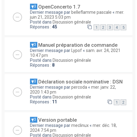
OpenConcerto 1.7
Dernier message par
belleflamme pascale
«
mer.
juin 21, 2023 5:03 pm
Posté dans
Discussion générale
Réponses :
45
1
2
3
4
5
Manuel préparation de commande
Dernier message par
Lypof
«
sam. avr. 24, 2021
10:47 pm
Posté dans
Discussion générale
Réponses :
8
Déclaration sociale nominative : DSN
Dernier message par
percoda
«
mer. janv. 22,
2020 1:43 pm
Posté dans
Discussion générale
Réponses :
11
1
2
Version portable
Dernier message par
meclinux
«
mer. déc. 18,
2024 7:54 pm
Posté dans
Discussion générale