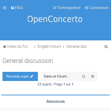
FAQ
S’enregistrer
Connexion
R
Index du forum
English forum
General discussion
e
General discussion
c
h
e
Rechercher
Recherch
Nouveau sujet
r
23 sujets • Page
1
sur
1
c
h
Annonces
e
r