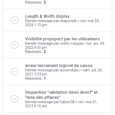
Réponses :
2
Length & Width display
Dernier message par
nkdpuzzle
«
ven. mai 24,
2024 1:15 pm
Visibilité propspect par les utilisateurs
Dernier message par
cedric.maupas
«
lun. avr. 04,
2022 4:05 pm
Réponses :
2
erreur lancement logiciel de caisse
Dernier message par
aucoindujeu
«
sam. juil. 24,
2021 3:23 pm
Réponses :
1
Disparition "validation devis direct" et
"liste des affaires"
Dernier message par
Fabien38
«
ven. mai 21,
2021 6:16 am