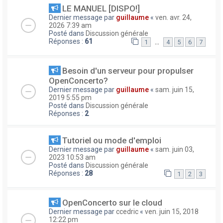
LE MANUEL [DISPO!]
Dernier message par
guillaume
«
ven. avr. 24,
2026 7:39 am
Posté dans
Discussion générale
Réponses :
61
…
1
4
5
6
7
Besoin d'un serveur pour propulser
OpenConcerto?
Dernier message par
guillaume
«
sam. juin 15,
2019 5:55 pm
Posté dans
Discussion générale
Réponses :
2
Tutoriel ou mode d'emploi
Dernier message par
guillaume
«
sam. juin 03,
2023 10:53 am
Posté dans
Discussion générale
Réponses :
28
1
2
3
OpenConcerto sur le cloud
Dernier message par
ccedric
«
ven. juin 15, 2018
12:22 pm