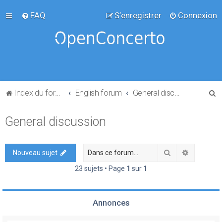
FAQ
S’enregistrer
Connexion
R
Index du forum
English forum
General discussion
e
General discussion
c
h
e
Rechercher
Recherch
Nouveau sujet
r
23 sujets • Page
1
sur
1
c
h
Annonces
e
r