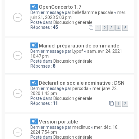
OpenConcerto 1.7
Dernier message par
belleflamme pascale
«
mer.
juin 21, 2023 5:03 pm
Posté dans
Discussion générale
Réponses :
45
1
2
3
4
5
Manuel préparation de commande
Dernier message par
Lypof
«
sam. avr. 24, 2021
10:47 pm
Posté dans
Discussion générale
Réponses :
8
Déclaration sociale nominative : DSN
Dernier message par
percoda
«
mer. janv. 22,
2020 1:43 pm
Posté dans
Discussion générale
Réponses :
11
1
2
Version portable
Dernier message par
meclinux
«
mer. déc. 18,
2024 7:54 pm
Posté dans
Discussion générale