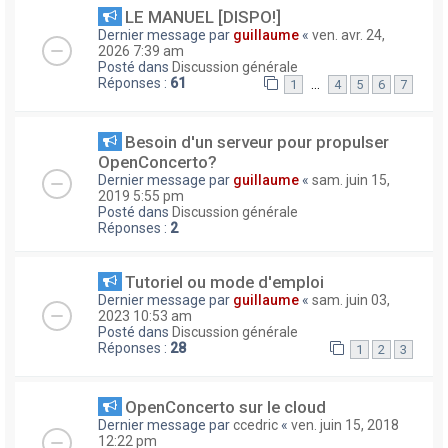
LE MANUEL [DISPO!]
Dernier message par
guillaume
«
ven. avr. 24,
2026 7:39 am
Posté dans
Discussion générale
Réponses :
61
…
1
4
5
6
7
Besoin d'un serveur pour propulser
OpenConcerto?
Dernier message par
guillaume
«
sam. juin 15,
2019 5:55 pm
Posté dans
Discussion générale
Réponses :
2
Tutoriel ou mode d'emploi
Dernier message par
guillaume
«
sam. juin 03,
2023 10:53 am
Posté dans
Discussion générale
Réponses :
28
1
2
3
OpenConcerto sur le cloud
Dernier message par
ccedric
«
ven. juin 15, 2018
12:22 pm