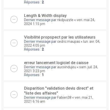
Réponses :
2
Length & Width display
Dernier message par
nkdpuzzle
«
ven. mai 24,
2024 1:15 pm
Visibilité propspect par les utilisateurs
Dernier message par
cedric.maupas
«
lun. avr. 04,
2022 4:05 pm
Réponses :
2
erreur lancement logiciel de caisse
Dernier message par
aucoindujeu
«
sam. juil. 24,
2021 3:23 pm
Réponses :
1
Disparition "validation devis direct" et
"liste des affaires"
Dernier message par
Fabien38
«
ven. mai 21,
2021 6:16 am