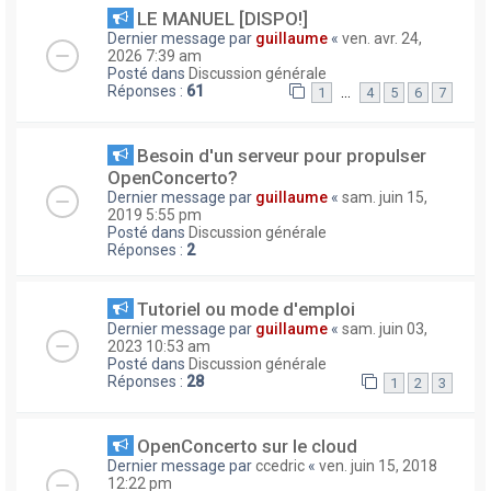
LE MANUEL [DISPO!]
Dernier message par
guillaume
«
ven. avr. 24,
2026 7:39 am
Posté dans
Discussion générale
Réponses :
61
…
1
4
5
6
7
Besoin d'un serveur pour propulser
OpenConcerto?
Dernier message par
guillaume
«
sam. juin 15,
2019 5:55 pm
Posté dans
Discussion générale
Réponses :
2
Tutoriel ou mode d'emploi
Dernier message par
guillaume
«
sam. juin 03,
2023 10:53 am
Posté dans
Discussion générale
Réponses :
28
1
2
3
OpenConcerto sur le cloud
Dernier message par
ccedric
«
ven. juin 15, 2018
12:22 pm