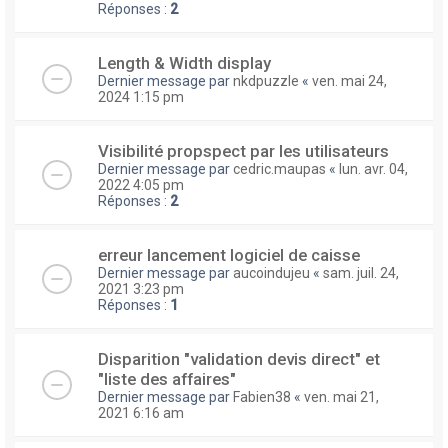
Réponses :
2
Length & Width display
Dernier message par
nkdpuzzle
«
ven. mai 24,
2024 1:15 pm
Visibilité propspect par les utilisateurs
Dernier message par
cedric.maupas
«
lun. avr. 04,
2022 4:05 pm
Réponses :
2
erreur lancement logiciel de caisse
Dernier message par
aucoindujeu
«
sam. juil. 24,
2021 3:23 pm
Réponses :
1
Disparition "validation devis direct" et
"liste des affaires"
Dernier message par
Fabien38
«
ven. mai 21,
2021 6:16 am