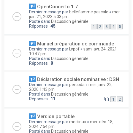
OpenConcerto 1.7
Dernier message par
belleflamme pascale
«
mer.
juin 21, 2023 5:03 pm
Posté dans
Discussion générale
Réponses :
45
1
2
3
4
5
Manuel préparation de commande
Dernier message par
Lypof
«
sam. avr. 24, 2021
10:47 pm
Posté dans
Discussion générale
Réponses :
8
Déclaration sociale nominative : DSN
Dernier message par
percoda
«
mer. janv. 22,
2020 1:43 pm
Posté dans
Discussion générale
Réponses :
11
1
2
Version portable
Dernier message par
meclinux
«
mer. déc. 18,
2024 7:54 pm
Posté dans
Discussion générale