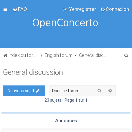
FAQ
S’enregistrer
Connexion
R
Index du forum
English forum
General discussion
e
General discussion
c
h
e
Rechercher
Recherch
Nouveau sujet
r
23 sujets • Page
1
sur
1
c
h
Annonces
e
r