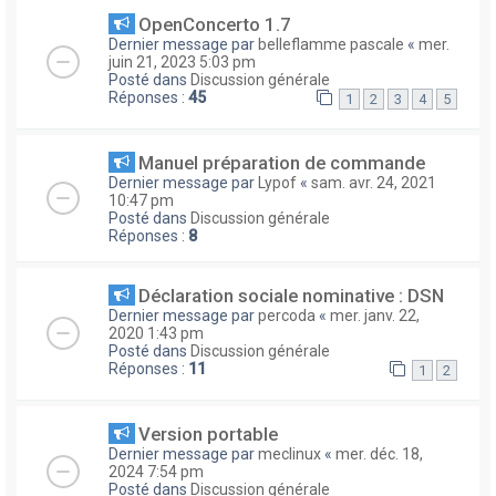
OpenConcerto 1.7
Dernier message par
belleflamme pascale
«
mer.
juin 21, 2023 5:03 pm
Posté dans
Discussion générale
Réponses :
45
1
2
3
4
5
Manuel préparation de commande
Dernier message par
Lypof
«
sam. avr. 24, 2021
10:47 pm
Posté dans
Discussion générale
Réponses :
8
Déclaration sociale nominative : DSN
Dernier message par
percoda
«
mer. janv. 22,
2020 1:43 pm
Posté dans
Discussion générale
Réponses :
11
1
2
Version portable
Dernier message par
meclinux
«
mer. déc. 18,
2024 7:54 pm
Posté dans
Discussion générale