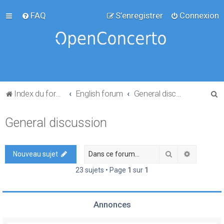
FAQ
S’enregistrer
Connexion
R
Index du forum
English forum
General discussion
e
General discussion
c
h
e
Rechercher
Recherch
Nouveau sujet
r
23 sujets • Page
1
sur
1
c
h
Annonces
e
r