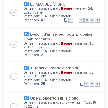
LE MANUEL [DISPO!]
Dernier message par
guillaume
«
ven. avr. 24,
2026 7:39 am
Posté dans
Discussion générale
Réponses :
61
…
1
4
5
6
7
Besoin d'un serveur pour propulser
OpenConcerto?
Dernier message par
guillaume
«
sam. juin 15,
2019 5:55 pm
Posté dans
Discussion générale
Réponses :
2
Tutoriel ou mode d'emploi
Dernier message par
guillaume
«
sam. juin 03,
2023 10:53 am
Posté dans
Discussion générale
Réponses :
28
1
2
3
OpenConcerto sur le cloud
Dernier message par
ccedric
«
ven. juin 15, 2018
12:22 pm