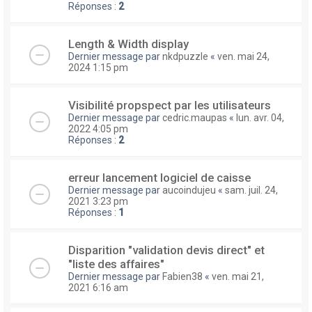
Réponses :
2
Length & Width display
Dernier message par
nkdpuzzle
«
ven. mai 24,
2024 1:15 pm
Visibilité propspect par les utilisateurs
Dernier message par
cedric.maupas
«
lun. avr. 04,
2022 4:05 pm
Réponses :
2
erreur lancement logiciel de caisse
Dernier message par
aucoindujeu
«
sam. juil. 24,
2021 3:23 pm
Réponses :
1
Disparition "validation devis direct" et
"liste des affaires"
Dernier message par
Fabien38
«
ven. mai 21,
2021 6:16 am