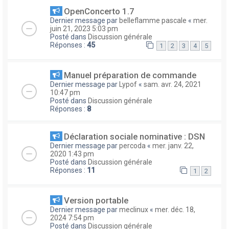
OpenConcerto 1.7
Dernier message par
belleflamme pascale
«
mer.
juin 21, 2023 5:03 pm
Posté dans
Discussion générale
Réponses :
45
1
2
3
4
5
Manuel préparation de commande
Dernier message par
Lypof
«
sam. avr. 24, 2021
10:47 pm
Posté dans
Discussion générale
Réponses :
8
Déclaration sociale nominative : DSN
Dernier message par
percoda
«
mer. janv. 22,
2020 1:43 pm
Posté dans
Discussion générale
Réponses :
11
1
2
Version portable
Dernier message par
meclinux
«
mer. déc. 18,
2024 7:54 pm
Posté dans
Discussion générale