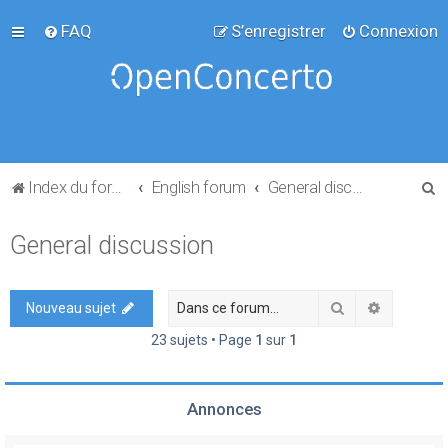
FAQ
S’enregistrer
Connexion
R
Index du forum
English forum
General discussion
e
General discussion
c
h
e
Rechercher
Recherch
Nouveau sujet
r
23 sujets • Page
1
sur
1
c
h
Annonces
e
r