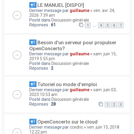
LE MANUEL [DISPO!]
Dernier message par
guillaume
«
ven. avr. 24,
2026 7:39 am
Posté dans
Discussion générale
Réponses :
61
…
1
4
5
6
7
Besoin d'un serveur pour propulser
OpenConcerto?
Dernier message par
guillaume
«
sam. juin 15,
2019 5:55 pm
Posté dans
Discussion générale
Réponses :
2
Tutoriel ou mode d'emploi
Dernier message par
guillaume
«
sam. juin 03,
2023 10:53 am
Posté dans
Discussion générale
Réponses :
28
1
2
3
OpenConcerto sur le cloud
Dernier message par
ccedric
«
ven. juin 15, 2018
12:22 pm