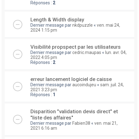
Réponses :
2
Length & Width display
Dernier message par
nkdpuzzle
«
ven. mai 24,
2024 1:15 pm
Visibilité propspect par les utilisateurs
Dernier message par
cedric.maupas
«
lun. avr. 04,
2022 4:05 pm
Réponses :
2
erreur lancement logiciel de caisse
Dernier message par
aucoindujeu
«
sam. juil. 24,
2021 3:23 pm
Réponses :
1
Disparition "validation devis direct" et
"liste des affaires"
Dernier message par
Fabien38
«
ven. mai 21,
2021 6:16 am