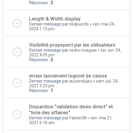
Réponses :
2
Length & Width display
Dernier message par
nkdpuzzle
«
ven. mai 24,
2024 1:15 pm
Visibilité propspect par les utilisateurs
Dernier message par
cedric.maupas
«
lun. avr. 04,
2022 4:05 pm
Réponses :
2
erreur lancement logiciel de caisse
Dernier message par
aucoindujeu
«
sam. juil. 24,
2021 3:23 pm
Réponses :
1
Disparition "validation devis direct" et
"liste des affaires"
Dernier message par
Fabien38
«
ven. mai 21,
2021 6:16 am