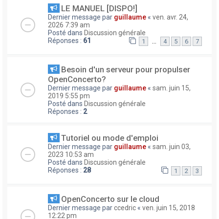
LE MANUEL [DISPO!]
Dernier message par
guillaume
«
ven. avr. 24,
2026 7:39 am
Posté dans
Discussion générale
Réponses :
61
…
1
4
5
6
7
Besoin d'un serveur pour propulser
OpenConcerto?
Dernier message par
guillaume
«
sam. juin 15,
2019 5:55 pm
Posté dans
Discussion générale
Réponses :
2
Tutoriel ou mode d'emploi
Dernier message par
guillaume
«
sam. juin 03,
2023 10:53 am
Posté dans
Discussion générale
Réponses :
28
1
2
3
OpenConcerto sur le cloud
Dernier message par
ccedric
«
ven. juin 15, 2018
12:22 pm