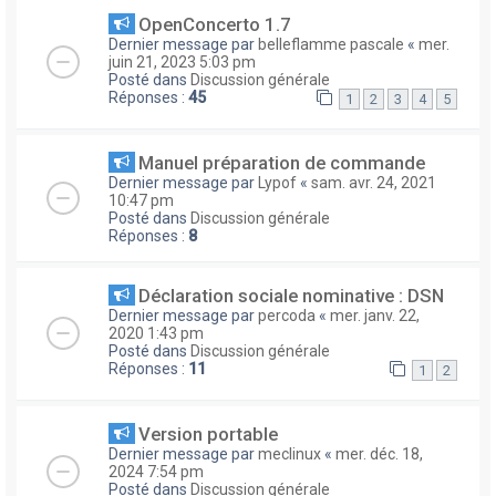
OpenConcerto 1.7
Dernier message par
belleflamme pascale
«
mer.
juin 21, 2023 5:03 pm
Posté dans
Discussion générale
Réponses :
45
1
2
3
4
5
Manuel préparation de commande
Dernier message par
Lypof
«
sam. avr. 24, 2021
10:47 pm
Posté dans
Discussion générale
Réponses :
8
Déclaration sociale nominative : DSN
Dernier message par
percoda
«
mer. janv. 22,
2020 1:43 pm
Posté dans
Discussion générale
Réponses :
11
1
2
Version portable
Dernier message par
meclinux
«
mer. déc. 18,
2024 7:54 pm
Posté dans
Discussion générale