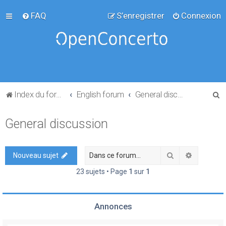
FAQ
S’enregistrer
Connexion
R
Index du forum
English forum
General discussion
e
General discussion
c
h
e
Rechercher
Recherch
Nouveau sujet
r
23 sujets • Page
1
sur
1
c
h
Annonces
e
r