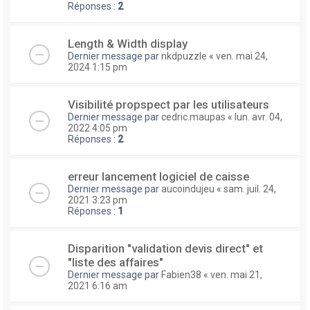
Réponses :
2
Length & Width display
Dernier message par
nkdpuzzle
«
ven. mai 24,
2024 1:15 pm
Visibilité propspect par les utilisateurs
Dernier message par
cedric.maupas
«
lun. avr. 04,
2022 4:05 pm
Réponses :
2
erreur lancement logiciel de caisse
Dernier message par
aucoindujeu
«
sam. juil. 24,
2021 3:23 pm
Réponses :
1
Disparition "validation devis direct" et
"liste des affaires"
Dernier message par
Fabien38
«
ven. mai 21,
2021 6:16 am