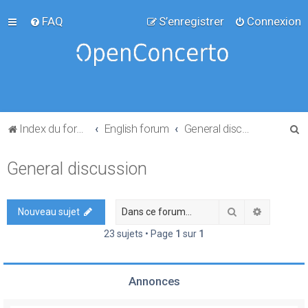
FAQ
S’enregistrer
Connexion
R
Index du forum
English forum
General discussion
e
General discussion
c
h
e
Rechercher
Recherch
Nouveau sujet
r
23 sujets • Page
1
sur
1
c
h
Annonces
e
r