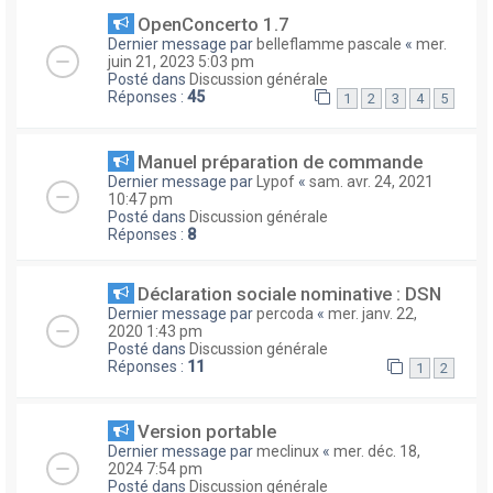
OpenConcerto 1.7
Dernier message par
belleflamme pascale
«
mer.
juin 21, 2023 5:03 pm
Posté dans
Discussion générale
Réponses :
45
1
2
3
4
5
Manuel préparation de commande
Dernier message par
Lypof
«
sam. avr. 24, 2021
10:47 pm
Posté dans
Discussion générale
Réponses :
8
Déclaration sociale nominative : DSN
Dernier message par
percoda
«
mer. janv. 22,
2020 1:43 pm
Posté dans
Discussion générale
Réponses :
11
1
2
Version portable
Dernier message par
meclinux
«
mer. déc. 18,
2024 7:54 pm
Posté dans
Discussion générale