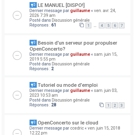
LE MANUEL [DISPO!]
Dernier message par
guillaume
«
ven. avr. 24,
2026 7:39 am
Posté dans
Discussion générale
Réponses :
61
…
1
4
5
6
7
Besoin d'un serveur pour propulser
OpenConcerto?
Dernier message par
guillaume
«
sam. juin 15,
2019 5:55 pm
Posté dans
Discussion générale
Réponses :
2
Tutoriel ou mode d'emploi
Dernier message par
guillaume
«
sam. juin 03,
2023 10:53 am
Posté dans
Discussion générale
Réponses :
28
1
2
3
OpenConcerto sur le cloud
Dernier message par
ccedric
«
ven. juin 15, 2018
12:22 pm