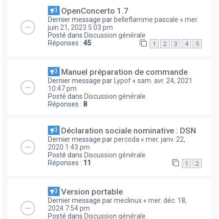
OpenConcerto 1.7
Dernier message par
belleflamme pascale
«
mer.
juin 21, 2023 5:03 pm
Posté dans
Discussion générale
Réponses :
45
1
2
3
4
5
Manuel préparation de commande
Dernier message par
Lypof
«
sam. avr. 24, 2021
10:47 pm
Posté dans
Discussion générale
Réponses :
8
Déclaration sociale nominative : DSN
Dernier message par
percoda
«
mer. janv. 22,
2020 1:43 pm
Posté dans
Discussion générale
Réponses :
11
1
2
Version portable
Dernier message par
meclinux
«
mer. déc. 18,
2024 7:54 pm
Posté dans
Discussion générale