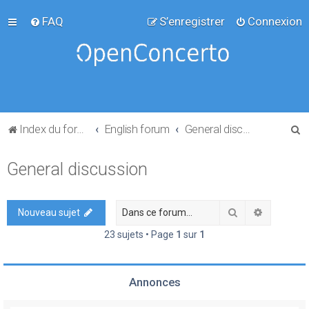
FAQ
S’enregistrer
Connexion
R
Index du forum
English forum
General discussion
e
General discussion
c
h
e
Rechercher
Recherch
Nouveau sujet
r
23 sujets • Page
1
sur
1
c
h
Annonces
e
r