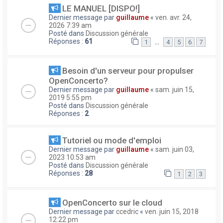
LE MANUEL [DISPO!]
Dernier message par
guillaume
«
ven. avr. 24,
2026 7:39 am
Posté dans
Discussion générale
Réponses :
61
…
1
4
5
6
7
Besoin d'un serveur pour propulser
OpenConcerto?
Dernier message par
guillaume
«
sam. juin 15,
2019 5:55 pm
Posté dans
Discussion générale
Réponses :
2
Tutoriel ou mode d'emploi
Dernier message par
guillaume
«
sam. juin 03,
2023 10:53 am
Posté dans
Discussion générale
Réponses :
28
1
2
3
OpenConcerto sur le cloud
Dernier message par
ccedric
«
ven. juin 15, 2018
12:22 pm