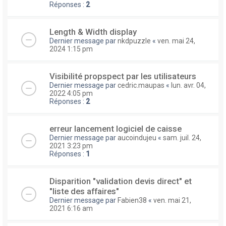
Réponses :
2
Length & Width display
Dernier message par
nkdpuzzle
«
ven. mai 24,
2024 1:15 pm
Visibilité propspect par les utilisateurs
Dernier message par
cedric.maupas
«
lun. avr. 04,
2022 4:05 pm
Réponses :
2
erreur lancement logiciel de caisse
Dernier message par
aucoindujeu
«
sam. juil. 24,
2021 3:23 pm
Réponses :
1
Disparition "validation devis direct" et
"liste des affaires"
Dernier message par
Fabien38
«
ven. mai 21,
2021 6:16 am