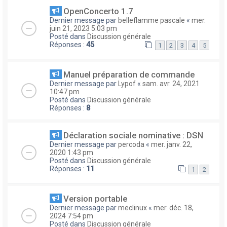
OpenConcerto 1.7
Dernier message par
belleflamme pascale
«
mer.
juin 21, 2023 5:03 pm
Posté dans
Discussion générale
Réponses :
45
1
2
3
4
5
Manuel préparation de commande
Dernier message par
Lypof
«
sam. avr. 24, 2021
10:47 pm
Posté dans
Discussion générale
Réponses :
8
Déclaration sociale nominative : DSN
Dernier message par
percoda
«
mer. janv. 22,
2020 1:43 pm
Posté dans
Discussion générale
Réponses :
11
1
2
Version portable
Dernier message par
meclinux
«
mer. déc. 18,
2024 7:54 pm
Posté dans
Discussion générale