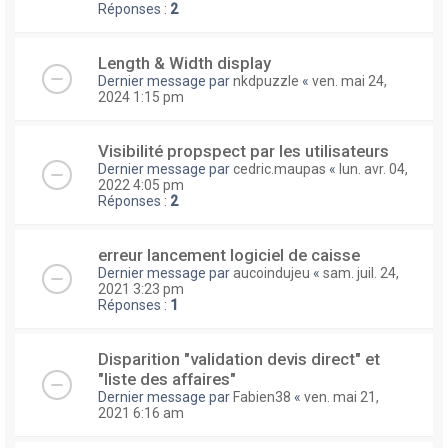
Réponses :
2
Length & Width display
Dernier message par
nkdpuzzle
«
ven. mai 24,
2024 1:15 pm
Visibilité propspect par les utilisateurs
Dernier message par
cedric.maupas
«
lun. avr. 04,
2022 4:05 pm
Réponses :
2
erreur lancement logiciel de caisse
Dernier message par
aucoindujeu
«
sam. juil. 24,
2021 3:23 pm
Réponses :
1
Disparition "validation devis direct" et
"liste des affaires"
Dernier message par
Fabien38
«
ven. mai 21,
2021 6:16 am