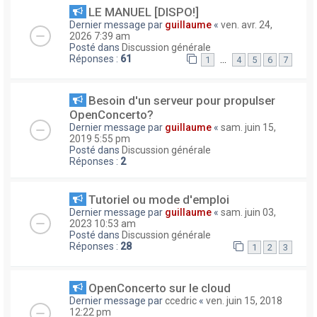
LE MANUEL [DISPO!]
Dernier message par
guillaume
«
ven. avr. 24,
2026 7:39 am
Posté dans
Discussion générale
Réponses :
61
…
1
4
5
6
7
Besoin d'un serveur pour propulser
OpenConcerto?
Dernier message par
guillaume
«
sam. juin 15,
2019 5:55 pm
Posté dans
Discussion générale
Réponses :
2
Tutoriel ou mode d'emploi
Dernier message par
guillaume
«
sam. juin 03,
2023 10:53 am
Posté dans
Discussion générale
Réponses :
28
1
2
3
OpenConcerto sur le cloud
Dernier message par
ccedric
«
ven. juin 15, 2018
12:22 pm