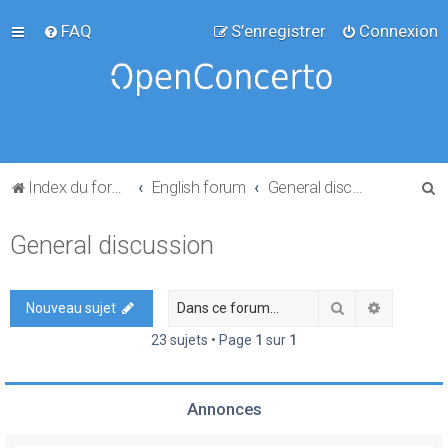
FAQ
S’enregistrer
Connexion
R
Index du forum
English forum
General discussion
e
General discussion
c
h
e
Rechercher
Recherch
Nouveau sujet
r
23 sujets • Page
1
sur
1
c
h
Annonces
e
r