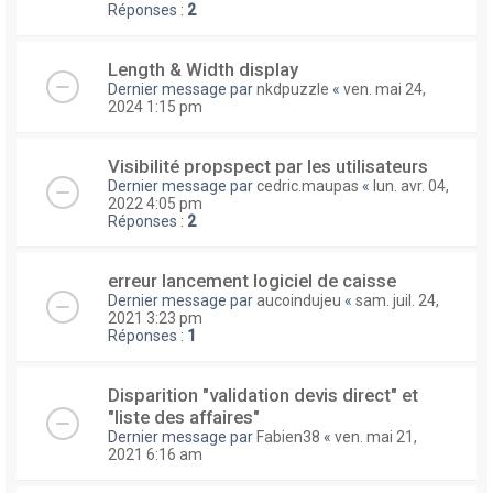
Réponses :
2
Length & Width display
Dernier message par
nkdpuzzle
«
ven. mai 24,
2024 1:15 pm
Visibilité propspect par les utilisateurs
Dernier message par
cedric.maupas
«
lun. avr. 04,
2022 4:05 pm
Réponses :
2
erreur lancement logiciel de caisse
Dernier message par
aucoindujeu
«
sam. juil. 24,
2021 3:23 pm
Réponses :
1
Disparition "validation devis direct" et
"liste des affaires"
Dernier message par
Fabien38
«
ven. mai 21,
2021 6:16 am