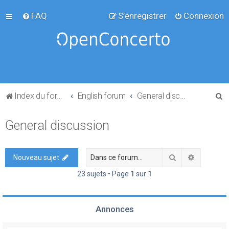
FAQ
S’enregistrer
Connexion
R
Index du forum
English forum
General discussion
e
General discussion
c
h
e
Rechercher
Recherch
Nouveau sujet
r
23 sujets • Page
1
sur
1
c
h
Annonces
e
r