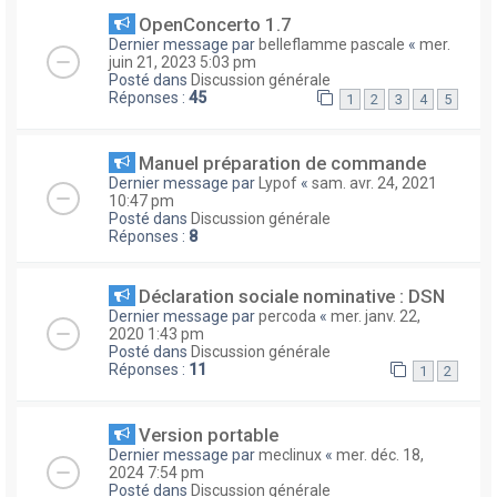
OpenConcerto 1.7
Dernier message par
belleflamme pascale
«
mer.
juin 21, 2023 5:03 pm
Posté dans
Discussion générale
Réponses :
45
1
2
3
4
5
Manuel préparation de commande
Dernier message par
Lypof
«
sam. avr. 24, 2021
10:47 pm
Posté dans
Discussion générale
Réponses :
8
Déclaration sociale nominative : DSN
Dernier message par
percoda
«
mer. janv. 22,
2020 1:43 pm
Posté dans
Discussion générale
Réponses :
11
1
2
Version portable
Dernier message par
meclinux
«
mer. déc. 18,
2024 7:54 pm
Posté dans
Discussion générale