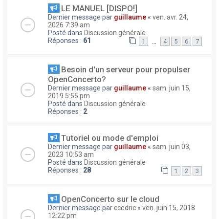
LE MANUEL [DISPO!]
Dernier message par
guillaume
«
ven. avr. 24,
2026 7:39 am
Posté dans
Discussion générale
Réponses :
61
…
1
4
5
6
7
Besoin d'un serveur pour propulser
OpenConcerto?
Dernier message par
guillaume
«
sam. juin 15,
2019 5:55 pm
Posté dans
Discussion générale
Réponses :
2
Tutoriel ou mode d'emploi
Dernier message par
guillaume
«
sam. juin 03,
2023 10:53 am
Posté dans
Discussion générale
Réponses :
28
1
2
3
OpenConcerto sur le cloud
Dernier message par
ccedric
«
ven. juin 15, 2018
12:22 pm