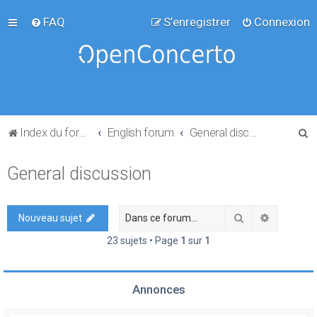
FAQ
S’enregistrer
Connexion
R
Index du forum
English forum
General discussion
e
General discussion
c
h
e
Rechercher
Recherch
Nouveau sujet
r
23 sujets • Page
1
sur
1
c
h
Annonces
e
r