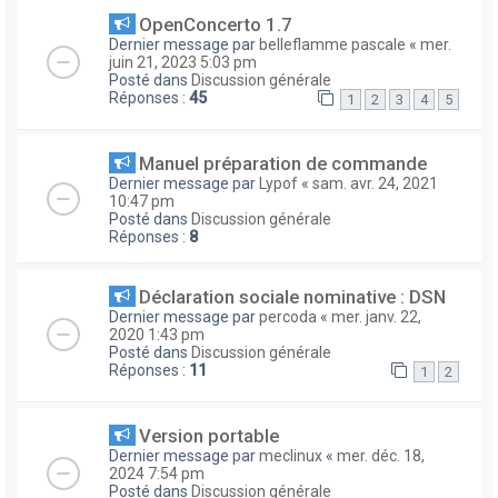
OpenConcerto 1.7
Dernier message par
belleflamme pascale
«
mer.
juin 21, 2023 5:03 pm
Posté dans
Discussion générale
Réponses :
45
1
2
3
4
5
Manuel préparation de commande
Dernier message par
Lypof
«
sam. avr. 24, 2021
10:47 pm
Posté dans
Discussion générale
Réponses :
8
Déclaration sociale nominative : DSN
Dernier message par
percoda
«
mer. janv. 22,
2020 1:43 pm
Posté dans
Discussion générale
Réponses :
11
1
2
Version portable
Dernier message par
meclinux
«
mer. déc. 18,
2024 7:54 pm
Posté dans
Discussion générale