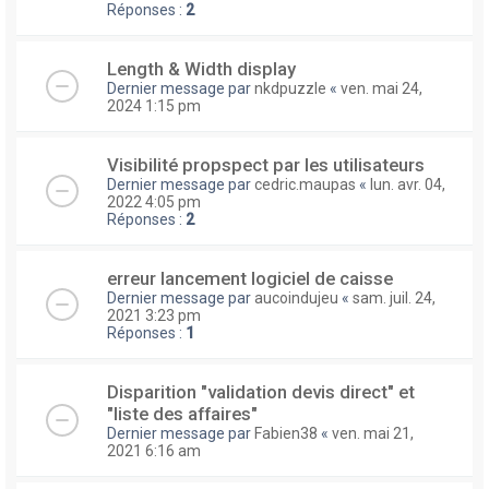
Réponses :
2
Length & Width display
Dernier message par
nkdpuzzle
«
ven. mai 24,
2024 1:15 pm
Visibilité propspect par les utilisateurs
Dernier message par
cedric.maupas
«
lun. avr. 04,
2022 4:05 pm
Réponses :
2
erreur lancement logiciel de caisse
Dernier message par
aucoindujeu
«
sam. juil. 24,
2021 3:23 pm
Réponses :
1
Disparition "validation devis direct" et
"liste des affaires"
Dernier message par
Fabien38
«
ven. mai 21,
2021 6:16 am