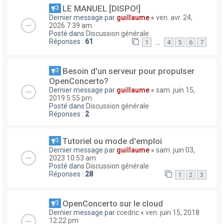
LE MANUEL [DISPO!]
Dernier message par
guillaume
«
ven. avr. 24,
2026 7:39 am
Posté dans
Discussion générale
Réponses :
61
…
1
4
5
6
7
Besoin d'un serveur pour propulser
OpenConcerto?
Dernier message par
guillaume
«
sam. juin 15,
2019 5:55 pm
Posté dans
Discussion générale
Réponses :
2
Tutoriel ou mode d'emploi
Dernier message par
guillaume
«
sam. juin 03,
2023 10:53 am
Posté dans
Discussion générale
Réponses :
28
1
2
3
OpenConcerto sur le cloud
Dernier message par
ccedric
«
ven. juin 15, 2018
12:22 pm