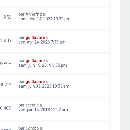
par
Annefnd
11956
sam. déc. 14, 2024 10:29 pm
par
guillaume
45518
ven. avr. 24, 2026 7:39 am
par
guillaume
93898
sam. juin 15, 2019 5:55 pm
par
guillaume
30724
sam. juin 03, 2023 10:53 am
par
ccedric
01409
ven. juin 15, 2018 12:22 pm
par
Combo