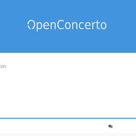
ion
cher
echerche avancée