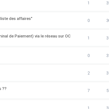
1
3
"liste des affaires"
0
3
minal de Paiement) via le réseau sur OC
1
3
0
3
2
3
s ??
7
5
1
3