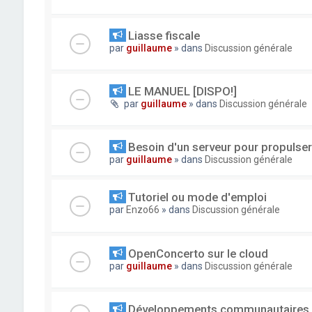
Liasse fiscale
par
guillaume
» dans
Discussion générale
LE MANUEL [DISPO!]
par
guillaume
» dans
Discussion générale
Besoin d'un serveur pour propuls
par
guillaume
» dans
Discussion générale
Tutoriel ou mode d'emploi
par
Enzo66
» dans
Discussion générale
OpenConcerto sur le cloud
par
guillaume
» dans
Discussion générale
Développements communautaires