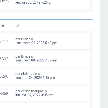
00872
jeu. juin 06, 2019 7:26 pm
par
Briiice
7117
dim. mars 02, 2025 5:48 pm
par
Briiice
6392
sam. févr. 08, 2025 7:59 am
par
nkdpuzzle
0296
ven. mai 24, 2024 1:15 pm
par
cedric.maupas
8368
lun. avr. 04, 2022 4:05 pm