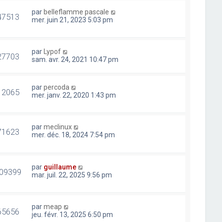
par
belleflamme pascale
47513
mer. juin 21, 2023 5:03 pm
par
Lypof
27703
sam. avr. 24, 2021 10:47 pm
par
percoda
12065
mer. janv. 22, 2020 1:43 pm
par
meclinux
71623
mer. déc. 18, 2024 7:54 pm
par
guillaume
09399
mar. juil. 22, 2025 9:56 pm
par
meap
65656
jeu. févr. 13, 2025 6:50 pm