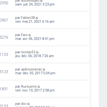
par
aucoindujeu
2950
sam. juil. 24, 2021 3:23 pm
par
Fabien38
0967
ven. mai 21, 2021 6:16 am
par
Faro
5276
mar. avr. 06, 2021 8:41 pm
par
nicolas53
1133
jeu. déc. 06, 2018 7:26 am
par
apiboussenac
5123
mar. déc. 05, 2017 5:04 pm
par
Aureusms
1831
ven. nov. 10, 2017 2:58 pm
par
doc
3153