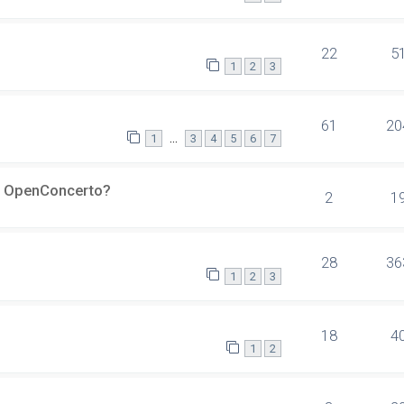
22
5
1
2
3
61
20
…
1
3
4
5
6
7
er OpenConcerto?
2
1
28
36
1
2
3
18
4
1
2