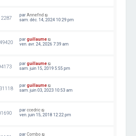
par
Annefnd
12287
sam. déc. 14, 2024 10:29 pm
par
guillaume
49420
ven. avr. 24, 2026 7:39 am
par
guillaume
94173
sam. juin 15, 2019 5:55 pm
par
guillaume
31118
sam. juin 03, 2023 10:53 am
par
ccedric
01690
ven. juin 15, 2018 12:22 pm
par
Combo