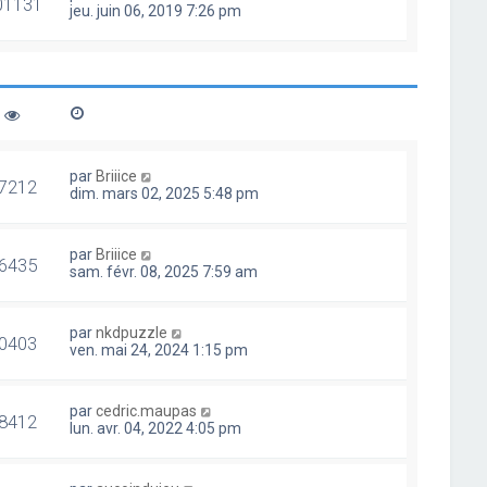
01131
jeu. juin 06, 2019 7:26 pm
par
Briiice
7212
dim. mars 02, 2025 5:48 pm
par
Briiice
6435
sam. févr. 08, 2025 7:59 am
par
nkdpuzzle
0403
ven. mai 24, 2024 1:15 pm
par
cedric.maupas
8412
lun. avr. 04, 2022 4:05 pm