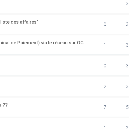
1
3
"liste des affaires"
0
3
minal de Paiement) via le réseau sur OC
1
3
0
3
2
3
s ??
7
5
1
3