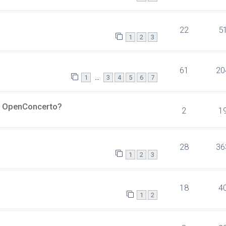
22
5
1
2
3
61
20
…
1
3
4
5
6
7
er OpenConcerto?
2
1
28
36
1
2
3
18
4
1
2