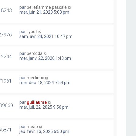
par
belleflamme pascale
48243
mer. juin 21, 2023 5:03 pm
par
Lypof
27976
sam. avr. 24, 2021 10:47 pm
par
percoda
12244
mer. janv. 22, 2020 1:43 pm
par
meclinux
71961
mer. déc. 18, 2024 7:54 pm
par
guillaume
09669
mar. juil. 22, 2025 9:56 pm
par
meap
65871
jeu. févr. 13, 2025 6:50 pm