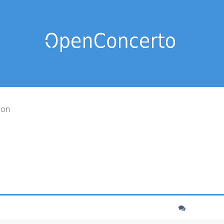
ion
cher
echerche avancée