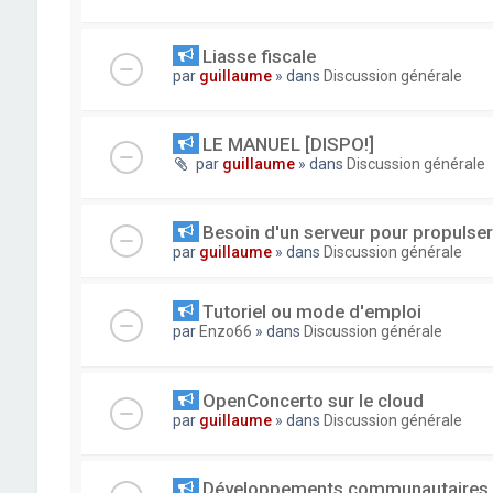
Liasse fiscale
par
guillaume
» dans
Discussion générale
LE MANUEL [DISPO!]
par
guillaume
» dans
Discussion générale
Besoin d'un serveur pour propuls
par
guillaume
» dans
Discussion générale
Tutoriel ou mode d'emploi
par
Enzo66
» dans
Discussion générale
OpenConcerto sur le cloud
par
guillaume
» dans
Discussion générale
Développements communautaires