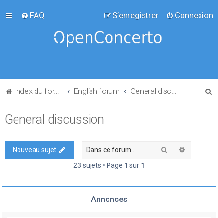
FAQ
S’enregistrer
Connexion
R
Index du forum
English forum
General discussion
e
General discussion
c
h
e
Rechercher
Recherch
Nouveau sujet
r
23 sujets • Page
1
sur
1
c
h
Annonces
e
r