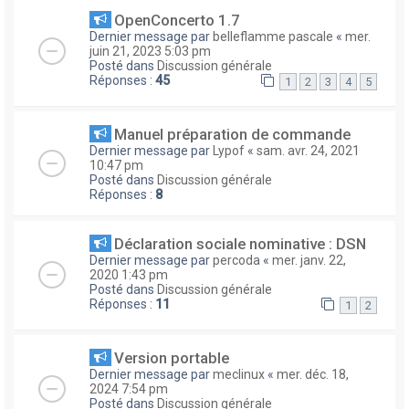
OpenConcerto 1.7
Dernier message par
belleflamme pascale
«
mer.
juin 21, 2023 5:03 pm
Posté dans
Discussion générale
Réponses :
45
1
2
3
4
5
Manuel préparation de commande
Dernier message par
Lypof
«
sam. avr. 24, 2021
10:47 pm
Posté dans
Discussion générale
Réponses :
8
Déclaration sociale nominative : DSN
Dernier message par
percoda
«
mer. janv. 22,
2020 1:43 pm
Posté dans
Discussion générale
Réponses :
11
1
2
Version portable
Dernier message par
meclinux
«
mer. déc. 18,
2024 7:54 pm
Posté dans
Discussion générale