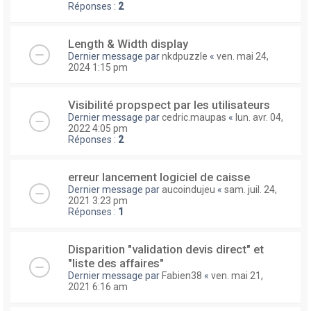
Réponses :
2
Length & Width display
Dernier message par
nkdpuzzle
«
ven. mai 24,
2024 1:15 pm
Visibilité propspect par les utilisateurs
Dernier message par
cedric.maupas
«
lun. avr. 04,
2022 4:05 pm
Réponses :
2
erreur lancement logiciel de caisse
Dernier message par
aucoindujeu
«
sam. juil. 24,
2021 3:23 pm
Réponses :
1
Disparition "validation devis direct" et
"liste des affaires"
Dernier message par
Fabien38
«
ven. mai 21,
2021 6:16 am