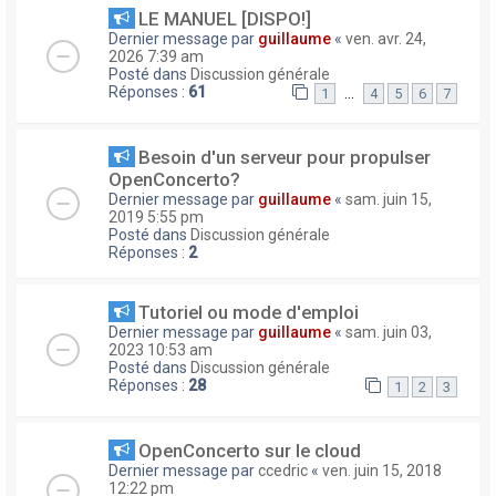
LE MANUEL [DISPO!]
Dernier message par
guillaume
«
ven. avr. 24,
2026 7:39 am
Posté dans
Discussion générale
Réponses :
61
…
1
4
5
6
7
Besoin d'un serveur pour propulser
OpenConcerto?
Dernier message par
guillaume
«
sam. juin 15,
2019 5:55 pm
Posté dans
Discussion générale
Réponses :
2
Tutoriel ou mode d'emploi
Dernier message par
guillaume
«
sam. juin 03,
2023 10:53 am
Posté dans
Discussion générale
Réponses :
28
1
2
3
OpenConcerto sur le cloud
Dernier message par
ccedric
«
ven. juin 15, 2018
12:22 pm