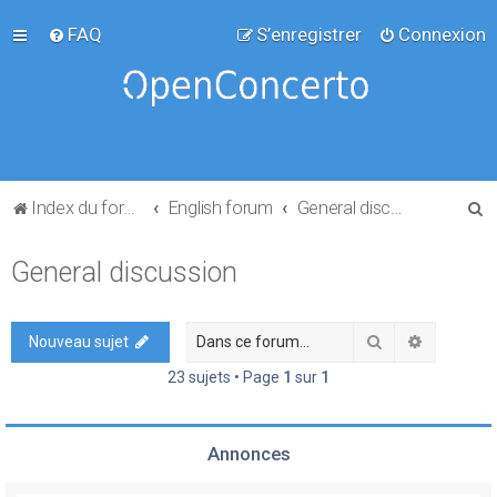
FAQ
S’enregistrer
Connexion
R
Index du forum
English forum
General discussion
e
General discussion
c
h
e
Rechercher
Recherch
Nouveau sujet
r
23 sujets • Page
1
sur
1
c
h
Annonces
e
r