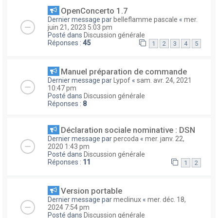
OpenConcerto 1.7
Dernier message par
belleflamme pascale
«
mer.
juin 21, 2023 5:03 pm
Posté dans
Discussion générale
Réponses :
45
1
2
3
4
5
Manuel préparation de commande
Dernier message par
Lypof
«
sam. avr. 24, 2021
10:47 pm
Posté dans
Discussion générale
Réponses :
8
Déclaration sociale nominative : DSN
Dernier message par
percoda
«
mer. janv. 22,
2020 1:43 pm
Posté dans
Discussion générale
Réponses :
11
1
2
Version portable
Dernier message par
meclinux
«
mer. déc. 18,
2024 7:54 pm
Posté dans
Discussion générale