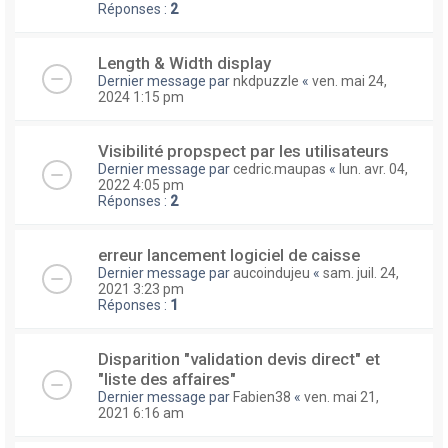
Réponses :
2
Length & Width display
Dernier message par
nkdpuzzle
«
ven. mai 24,
2024 1:15 pm
Visibilité propspect par les utilisateurs
Dernier message par
cedric.maupas
«
lun. avr. 04,
2022 4:05 pm
Réponses :
2
erreur lancement logiciel de caisse
Dernier message par
aucoindujeu
«
sam. juil. 24,
2021 3:23 pm
Réponses :
1
Disparition "validation devis direct" et
"liste des affaires"
Dernier message par
Fabien38
«
ven. mai 21,
2021 6:16 am