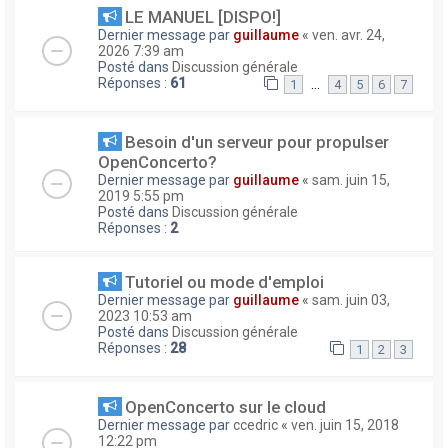
LE MANUEL [DISPO!]
Dernier message par
guillaume
«
ven. avr. 24,
2026 7:39 am
Posté dans
Discussion générale
Réponses :
61
…
1
4
5
6
7
Besoin d'un serveur pour propulser
OpenConcerto?
Dernier message par
guillaume
«
sam. juin 15,
2019 5:55 pm
Posté dans
Discussion générale
Réponses :
2
Tutoriel ou mode d'emploi
Dernier message par
guillaume
«
sam. juin 03,
2023 10:53 am
Posté dans
Discussion générale
Réponses :
28
1
2
3
OpenConcerto sur le cloud
Dernier message par
ccedric
«
ven. juin 15, 2018
12:22 pm