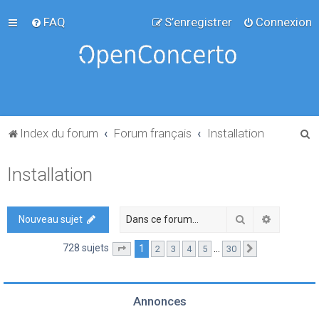
FAQ
S’enregistrer
Connexion
R
Index du forum
Forum français
Installation
e
Installation
c
h
e
Rechercher
Recherch
Nouveau sujet
r
728 sujets
1
…
2
3
4
5
30
Page
1
sur
30
Suivante
c
h
e
Annonces
r