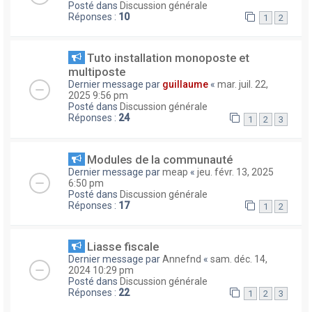
Posté dans
Discussion générale
Réponses :
10
1
2
Tuto installation monoposte et
multiposte
Dernier message par
guillaume
«
mar. juil. 22,
2025 9:56 pm
Posté dans
Discussion générale
Réponses :
24
1
2
3
Modules de la communauté
Dernier message par
meap
«
jeu. févr. 13, 2025
6:50 pm
Posté dans
Discussion générale
Réponses :
17
1
2
Liasse fiscale
Dernier message par
Annefnd
«
sam. déc. 14,
2024 10:29 pm
Posté dans
Discussion générale
Réponses :
22
1
2
3