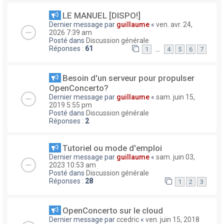
LE MANUEL [DISPO!]
Dernier message par
guillaume
«
ven. avr. 24,
2026 7:39 am
Posté dans
Discussion générale
Réponses :
61
…
1
4
5
6
7
Besoin d'un serveur pour propulser
OpenConcerto?
Dernier message par
guillaume
«
sam. juin 15,
2019 5:55 pm
Posté dans
Discussion générale
Réponses :
2
Tutoriel ou mode d'emploi
Dernier message par
guillaume
«
sam. juin 03,
2023 10:53 am
Posté dans
Discussion générale
Réponses :
28
1
2
3
OpenConcerto sur le cloud
Dernier message par
ccedric
«
ven. juin 15, 2018