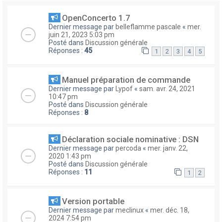
OpenConcerto 1.7
Dernier message par
belleflamme pascale
«
mer.
juin 21, 2023 5:03 pm
Posté dans
Discussion générale
Réponses :
45
1
2
3
4
5
Manuel préparation de commande
Dernier message par
Lypof
«
sam. avr. 24, 2021
10:47 pm
Posté dans
Discussion générale
Réponses :
8
Déclaration sociale nominative : DSN
Dernier message par
percoda
«
mer. janv. 22,
2020 1:43 pm
Posté dans
Discussion générale
Réponses :
11
1
2
Version portable
Dernier message par
meclinux
«
mer. déc. 18,
2024 7:54 pm