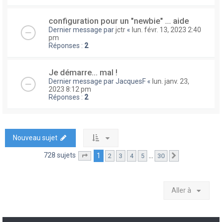
configuration pour un "newbie" ... aide
Dernier message par
jctr
«
lun. févr. 13, 2023 2:40
pm
Réponses :
2
Je démarre... mal !
Dernier message par
JacquesF
«
lun. janv. 23,
2023 8:12 pm
Réponses :
2
Nouveau sujet
728 sujets
1
…
2
3
4
5
30
Page
1
sur
30
Suivante
Aller à