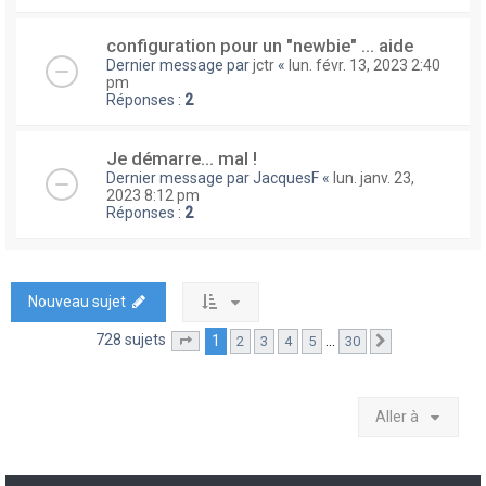
configuration pour un "newbie" ... aide
Dernier message par
jctr
«
lun. févr. 13, 2023 2:40
pm
Réponses :
2
Je démarre... mal !
Dernier message par
JacquesF
«
lun. janv. 23,
2023 8:12 pm
Réponses :
2
Nouveau sujet
728 sujets
1
…
2
3
4
5
30
Page
1
sur
30
Suivante
Aller à