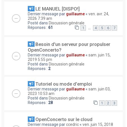
LE MANUEL [DISPO!]
Dernier message par
guillaume
«
ven. avr. 24,
2026 7:39 am
Posté dans
Discussion générale
Réponses :
61
…
1
4
5
6
7
Besoin d'un serveur pour propulser
OpenConcerto?
Dernier message par
guillaume
«
sam. juin 15,
2019 5:55 pm
Posté dans
Discussion générale
Réponses :
2
Tutoriel ou mode d'emploi
Dernier message par
guillaume
«
sam. juin 03,
2023 10:53 am
Posté dans
Discussion générale
Réponses :
28
1
2
3
OpenConcerto sur le cloud
Dernier message par
ccedric
«
ven. juin 15, 2018