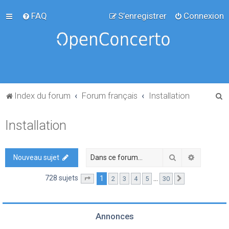
FAQ
S’enregistrer
Connexion
R
Index du forum
Forum français
Installation
e
Installation
c
h
e
Rechercher
Recherch
Nouveau sujet
r
728 sujets
1
…
2
3
4
5
30
Page
1
sur
30
Suivante
c
h
e
Annonces
r