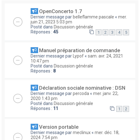
OpenConcerto 1.7
Dernier message par
belleflamme pascale
«
mer.
juin 21, 2023 5:03 pm
Posté dans
Discussion générale
Réponses :
45
1
2
3
4
5
Manuel préparation de commande
Dernier message par
Lypof
«
sam. avr. 24, 2021
10:47 pm
Posté dans
Discussion générale
Réponses :
8
Déclaration sociale nominative : DSN
Dernier message par
percoda
«
mer. janv. 22,
2020 1:43 pm
Posté dans
Discussion générale
Réponses :
11
1
2
Version portable
Dernier message par
meclinux
«
mer. déc. 18,
2024 7:54 pm