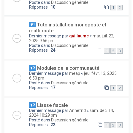
Posté dans
Discussion générale
Réponses :
10
1
2
Tuto installation monoposte et
multiposte
Dernier message par
guillaume
«
mar. juil. 22,
2025 9:56 pm
Posté dans
Discussion générale
Réponses :
24
1
2
3
Modules de la communauté
Dernier message par
meap
«
jeu. févr. 13, 2025
6:50 pm
Posté dans
Discussion générale
Réponses :
17
1
2
Liasse fiscale
Dernier message par
Annefnd
«
sam. déc. 14,
2024 10:29 pm
Posté dans
Discussion générale
Réponses :
22
1
2
3