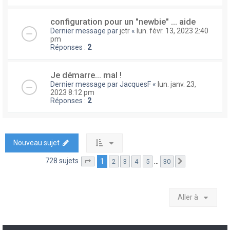
configuration pour un "newbie" ... aide
Dernier message par
jctr
«
lun. févr. 13, 2023 2:40
pm
Réponses :
2
Je démarre... mal !
Dernier message par
JacquesF
«
lun. janv. 23,
2023 8:12 pm
Réponses :
2
Nouveau sujet
728 sujets
1
…
2
3
4
5
30
Page
1
sur
30
Suivante
Aller à