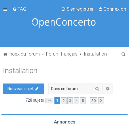
FAQ
S’enregistrer
Connexion
R
Index du forum
Forum français
Installation
e
Installation
c
h
e
Rechercher
Recherch
Nouveau sujet
r
728 sujets
1
…
2
3
4
5
30
Page
1
sur
30
Suivante
c
h
e
Annonces
r