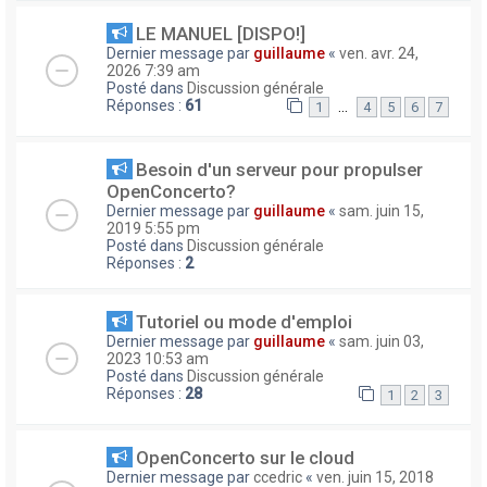
LE MANUEL [DISPO!]
Dernier message par
guillaume
«
ven. avr. 24,
2026 7:39 am
Posté dans
Discussion générale
Réponses :
61
…
1
4
5
6
7
Besoin d'un serveur pour propulser
OpenConcerto?
Dernier message par
guillaume
«
sam. juin 15,
2019 5:55 pm
Posté dans
Discussion générale
Réponses :
2
Tutoriel ou mode d'emploi
Dernier message par
guillaume
«
sam. juin 03,
2023 10:53 am
Posté dans
Discussion générale
Réponses :
28
1
2
3
OpenConcerto sur le cloud
Dernier message par
ccedric
«
ven. juin 15, 2018