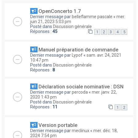
OpenConcerto 1.7
Dernier message par
belleflamme pascale
«
mer.
juin 21, 2023 5:03 pm
Posté dans
Discussion générale
Réponses :
45
1
2
3
4
5
Manuel préparation de commande
Dernier message par
Lypof
«
sam. avr. 24, 2021
10:47 pm
Posté dans
Discussion générale
Réponses :
8
Déclaration sociale nominative : DSN
Dernier message par
percoda
«
mer. janv. 22,
2020 1:43 pm
Posté dans
Discussion générale
Réponses :
11
1
2
Version portable
Dernier message par
meclinux
«
mer. déc. 18,
2024 7:54 pm