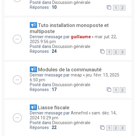
Posté dans
Discussion générale
Réponses :
10
1
2
Tuto installation monoposte et
multiposte
Dernier message par
guillaume
«
mar. juil. 22,
2025 9:56 pm
Posté dans
Discussion générale
Réponses :
24
1
2
3
Modules de la communauté
Dernier message par
meap
«
jeu. févr. 13, 2025
6:50 pm
Posté dans
Discussion générale
Réponses :
17
1
2
Liasse fiscale
Dernier message par
Annefnd
«
sam. déc. 14,
2024 10:29 pm
Posté dans
Discussion générale
Réponses :
22
1
2
3