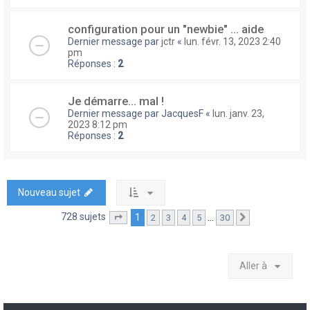
configuration pour un "newbie" ... aide
Dernier message par
jctr
«
lun. févr. 13, 2023 2:40
pm
Réponses :
2
Je démarre... mal !
Dernier message par
JacquesF
«
lun. janv. 23,
2023 8:12 pm
Réponses :
2
Nouveau sujet
728 sujets
1
…
2
3
4
5
30
Page
1
sur
30
Suivante
Aller à