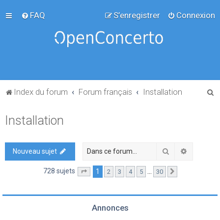
FAQ
S’enregistrer
Connexion
R
Index du forum
Forum français
Installation
e
Installation
c
h
e
Rechercher
Recherch
Nouveau sujet
r
728 sujets
1
…
2
3
4
5
30
Page
1
sur
30
Suivante
c
h
e
Annonces
r