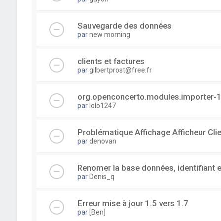
Sauvegarde des données
par
new morning
clients et factures
par
gilbertprost@free.fr
org.openconcerto.modules.importer-1
par
lolo1247
Problématique Affichage Afficheur Cli
par
denovan
Renomer la base données, identifiant 
par
Denis_q
Erreur mise à jour 1.5 vers 1.7
par
[Ben]