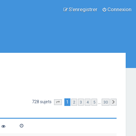
S’enregistrer
Connexion
728 sujets
1
…
2
3
4
5
30
Page
1
sur
30
Suivante