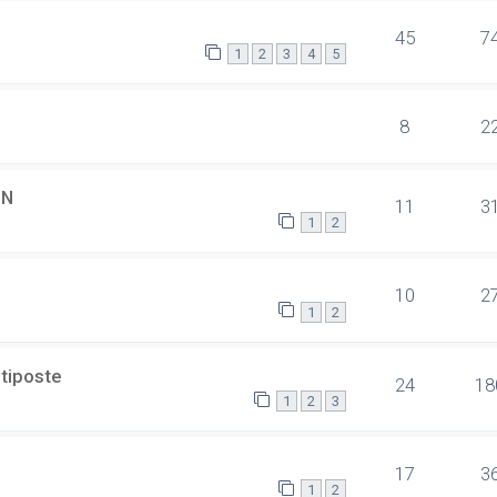
45
7
1
2
3
4
5
8
2
SN
11
3
1
2
10
2
1
2
ltiposte
24
18
1
2
3
17
3
1
2