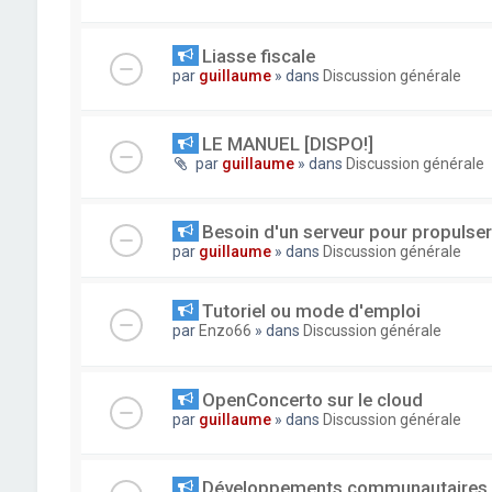
Liasse fiscale
par
guillaume
» dans
Discussion générale
LE MANUEL [DISPO!]
par
guillaume
» dans
Discussion générale
Besoin d'un serveur pour propuls
par
guillaume
» dans
Discussion générale
Tutoriel ou mode d'emploi
par
Enzo66
» dans
Discussion générale
OpenConcerto sur le cloud
par
guillaume
» dans
Discussion générale
Développements communautaires