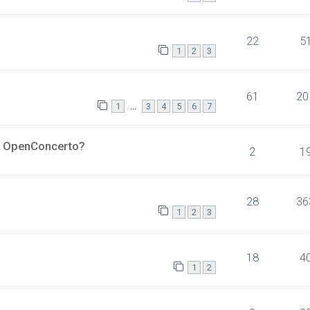
22
5
1
2
3
61
20
…
1
3
4
5
6
7
er OpenConcerto?
2
1
28
36
1
2
3
18
4
1
2