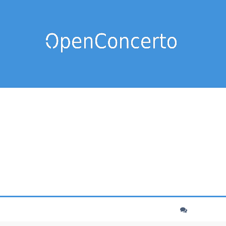
cher
echerche avancée