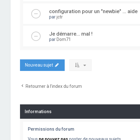
configuration pour un "newbie" ... aide
par
jctr
Je démarre... mal !
par
Dom71
Nouveau sujet
Retourner à l’index du forum
Informations
Permissions du forum
Vous
ne pouvez pas
poster de nouveaux sujets