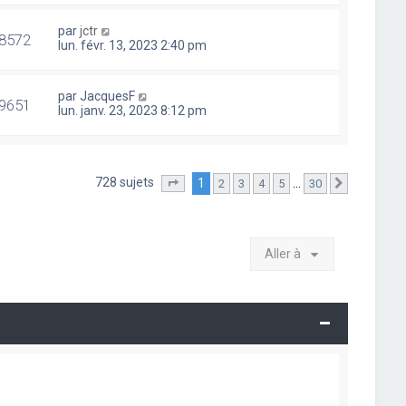
par
jctr
8572
lun. févr. 13, 2023 2:40 pm
par
JacquesF
9651
lun. janv. 23, 2023 8:12 pm
728 sujets
1
…
2
3
4
5
30
Page
1
sur
30
Suivante
Aller à