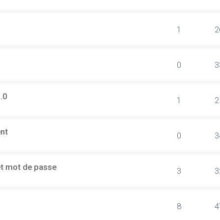
1
2
0
3
.0
1
2
ent
0
3
et mot de passe
3
3
8
4