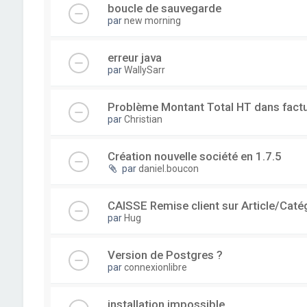
boucle de sauvegarde
par
new morning
erreur java
par
WallySarr
Problème Montant Total HT dans fact
par
Christian
Création nouvelle société en 1.7.5
par
daniel.boucon
CAISSE Remise client sur Article/Caté
par
Hug
Version de Postgres ?
par
connexionlibre
installation impossible