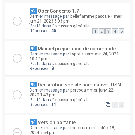
OpenConcerto 1.7
Dernier message par
belleflamme pascale
«
mer.
juin 21, 2023 5:03 pm
Posté dans
Discussion générale
Réponses :
45
1
2
3
4
5
Manuel préparation de commande
Dernier message par
Lypof
«
sam. avr. 24, 2021
10:47 pm
Posté dans
Discussion générale
Réponses :
8
Déclaration sociale nominative : DSN
Dernier message par
percoda
«
mer. janv. 22,
2020 1:43 pm
Posté dans
Discussion générale
Réponses :
11
1
2
Version portable
Dernier message par
meclinux
«
mer. déc. 18,
2024 7:54 pm