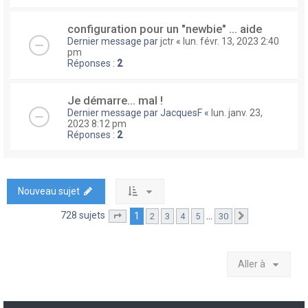
configuration pour un "newbie" ... aide
Dernier message par
jctr
«
lun. févr. 13, 2023 2:40
pm
Réponses :
2
Je démarre... mal !
Dernier message par
JacquesF
«
lun. janv. 23,
2023 8:12 pm
Réponses :
2
Nouveau sujet
728 sujets
1
…
2
3
4
5
30
Page
1
sur
30
Suivante
Aller à