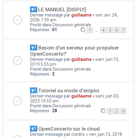
LE MANUEL [DISPO!]
Dernier message par
guillaume
«
ven. avr. 24,
2026 7:39 am
Posté dans
Discussion générale
Réponses :
61
…
1
4
5
6
7
Besoin d'un serveur pour propulser
OpenConcerto?
Dernier message par
guillaume
«
sam. juin 15,
2019 5:55 pm
Posté dans
Discussion générale
Réponses :
2
Tutoriel ou mode d'emploi
Dernier message par
guillaume
«
sam. juin 03,
2023 10:53 am
Posté dans
Discussion générale
Réponses :
28
1
2
3
OpenConcerto sur le cloud
Dernier message par
ccedric
«
ven. juin 15, 2018