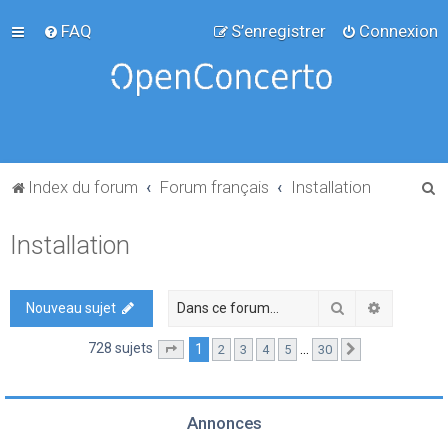
FAQ
S’enregistrer
Connexion
R
Index du forum
Forum français
Installation
e
Installation
c
h
e
Rechercher
Recherch
Nouveau sujet
r
728 sujets
1
…
2
3
4
5
30
Page
1
sur
30
Suivante
c
h
e
Annonces
r