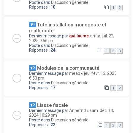
Posté dans
Discussion générale
Réponses :
10
1
2
Tuto installation monoposte et
multiposte
Dernier message par
guillaume
«
mar. juil. 22,
2025 9:56 pm
Posté dans
Discussion générale
Réponses :
24
1
2
3
Modules de la communauté
Dernier message par
meap
«
jeu. févr. 13, 2025
6:50 pm
Posté dans
Discussion générale
Réponses :
17
1
2
Liasse fiscale
Dernier message par
Annefnd
«
sam. déc. 14,
2024 10:29 pm
Posté dans
Discussion générale
Réponses :
22
1
2
3