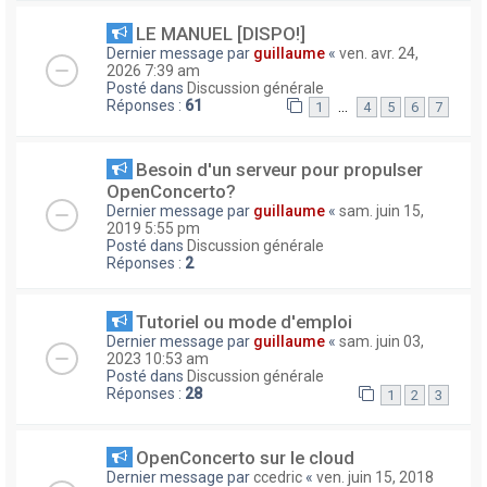
LE MANUEL [DISPO!]
Dernier message par
guillaume
«
ven. avr. 24,
2026 7:39 am
Posté dans
Discussion générale
Réponses :
61
…
1
4
5
6
7
Besoin d'un serveur pour propulser
OpenConcerto?
Dernier message par
guillaume
«
sam. juin 15,
2019 5:55 pm
Posté dans
Discussion générale
Réponses :
2
Tutoriel ou mode d'emploi
Dernier message par
guillaume
«
sam. juin 03,
2023 10:53 am
Posté dans
Discussion générale
Réponses :
28
1
2
3
OpenConcerto sur le cloud
Dernier message par
ccedric
«
ven. juin 15, 2018