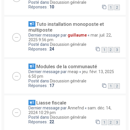
Posté dans
Discussion générale
Réponses :
10
1
2
Tuto installation monoposte et
multiposte
Dernier message par
guillaume
«
mar. juil. 22,
2025 9:56 pm
Posté dans
Discussion générale
Réponses :
24
1
2
3
Modules de la communauté
Dernier message par
meap
«
jeu. févr. 13, 2025
6:50 pm
Posté dans
Discussion générale
Réponses :
17
1
2
Liasse fiscale
Dernier message par
Annefnd
«
sam. déc. 14,
2024 10:29 pm
Posté dans
Discussion générale
Réponses :
22
1
2
3