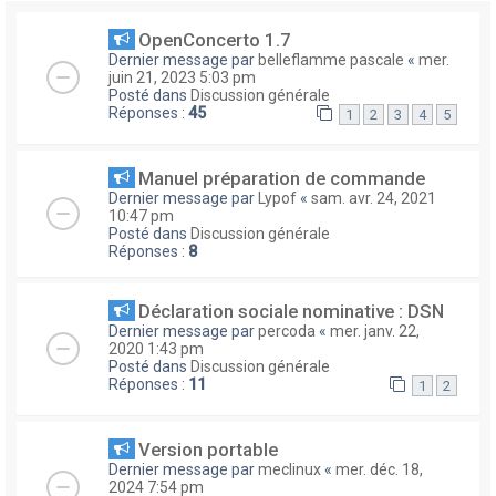
OpenConcerto 1.7
Dernier message par
belleflamme pascale
«
mer.
juin 21, 2023 5:03 pm
Posté dans
Discussion générale
Réponses :
45
1
2
3
4
5
Manuel préparation de commande
Dernier message par
Lypof
«
sam. avr. 24, 2021
10:47 pm
Posté dans
Discussion générale
Réponses :
8
Déclaration sociale nominative : DSN
Dernier message par
percoda
«
mer. janv. 22,
2020 1:43 pm
Posté dans
Discussion générale
Réponses :
11
1
2
Version portable
Dernier message par
meclinux
«
mer. déc. 18,
2024 7:54 pm