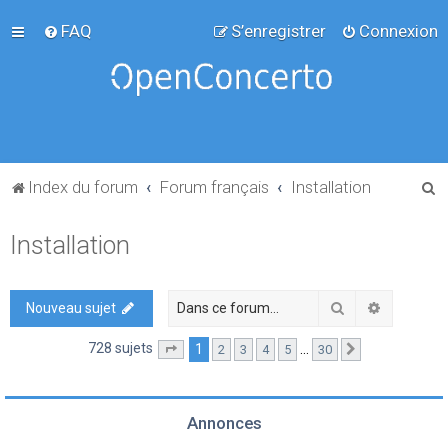
FAQ
S’enregistrer
Connexion
R
Index du forum
Forum français
Installation
e
Installation
c
h
e
Rechercher
Recherch
Nouveau sujet
r
728 sujets
1
…
2
3
4
5
30
Page
1
sur
30
Suivante
c
h
e
Annonces
r