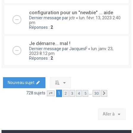
configuration pour un "newbie" ... aide
Dernier message par
jctr
«
lun. févr. 13, 2023 2:40
pm
Réponses :
2
Je démarre... mal !
Dernier message par
JacquesF
«
lun. janv. 23,
2023 8:12 pm
Réponses :
2
Nouveau sujet
728 sujets
1
…
2
3
4
5
30
Page
1
sur
30
Suivante
Aller à