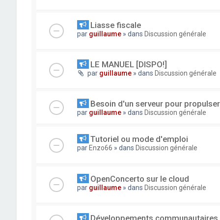
Liasse fiscale
par
guillaume
» dans
Discussion générale
LE MANUEL [DISPO!]
par
guillaume
» dans
Discussion générale
Besoin d'un serveur pour propuls
par
guillaume
» dans
Discussion générale
Tutoriel ou mode d'emploi
par
Enzo66
» dans
Discussion générale
OpenConcerto sur le cloud
par
guillaume
» dans
Discussion générale
Développements communautaires