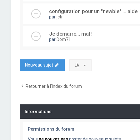
configuration pour un "newbie" ... aide
par
jctr
Je démarre... mal !
par
Dom71
Nouveau sujet
Retourner à l’index du forum
Informations
Permissions du forum
Vous
ne pouvez pas
poster de nouveaux sujets