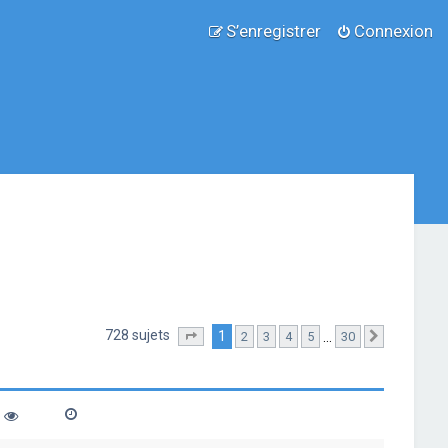
S’enregistrer
Connexion
728 sujets
1
…
2
3
4
5
30
Page
1
sur
30
Suivante