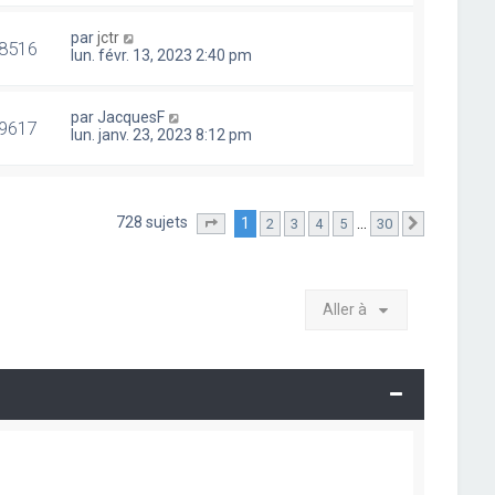
par
jctr
8516
lun. févr. 13, 2023 2:40 pm
par
JacquesF
9617
lun. janv. 23, 2023 8:12 pm
728 sujets
1
…
2
3
4
5
30
Page
1
sur
30
Suivante
Aller à