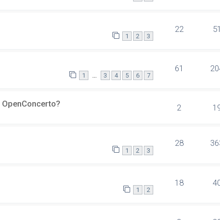
22
5
1
2
3
61
20
…
1
3
4
5
6
7
er OpenConcerto?
2
1
28
36
1
2
3
18
4
1
2