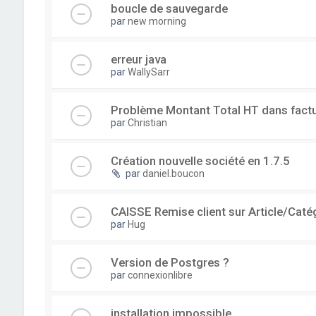
boucle de sauvegarde
par
new morning
erreur java
par
WallySarr
Problème Montant Total HT dans fact
par
Christian
Création nouvelle société en 1.7.5
par
daniel.boucon
CAISSE Remise client sur Article/Caté
par
Hug
Version de Postgres ?
par
connexionlibre
installation impossible