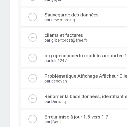
Sauvegarde des données
par
new morning
clients et factures
par
gilbertprost@free.fr
org.openconcerto.modules.importer-1
par
lolo1247
Problématique Affichage Afficheur Cli
par
denovan
Renomer la base données, identifiant 
par
Denis_q
Erreur mise à jour 1.5 vers 1.7
par
[Ben]