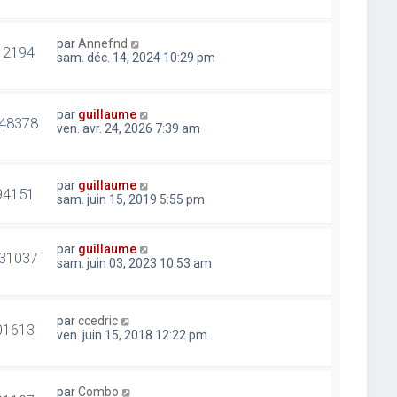
par
Annefnd
12194
sam. déc. 14, 2024 10:29 pm
par
guillaume
48378
ven. avr. 24, 2026 7:39 am
par
guillaume
94151
sam. juin 15, 2019 5:55 pm
par
guillaume
31037
sam. juin 03, 2023 10:53 am
par
ccedric
01613
ven. juin 15, 2018 12:22 pm
par
Combo