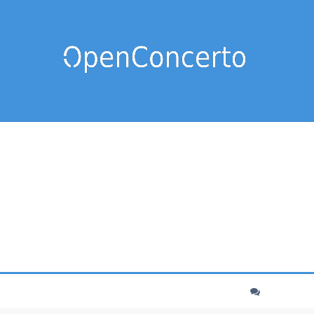
cher
echerche avancée