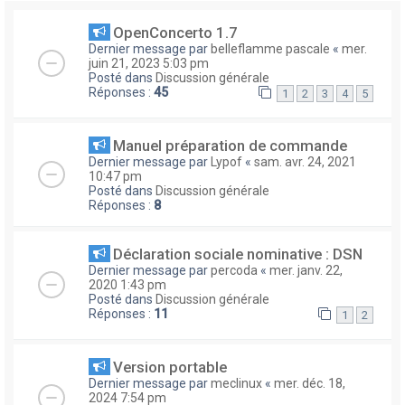
OpenConcerto 1.7
Dernier message par
belleflamme pascale
«
mer.
juin 21, 2023 5:03 pm
Posté dans
Discussion générale
Réponses :
45
1
2
3
4
5
Manuel préparation de commande
Dernier message par
Lypof
«
sam. avr. 24, 2021
10:47 pm
Posté dans
Discussion générale
Réponses :
8
Déclaration sociale nominative : DSN
Dernier message par
percoda
«
mer. janv. 22,
2020 1:43 pm
Posté dans
Discussion générale
Réponses :
11
1
2
Version portable
Dernier message par
meclinux
«
mer. déc. 18,
2024 7:54 pm