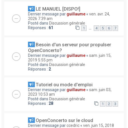
LE MANUEL [DISPO!]
Dernier message par
guillaume
«
ven. avr. 24,
2026 7:39 am
Posté dans
Discussion générale
Réponses :
61
…
1
4
5
6
7
Besoin d'un serveur pour propulser
OpenConcerto?
Dernier message par
guillaume
«
sam. juin 15,
2019 5:55 pm
Posté dans
Discussion générale
Réponses :
2
Tutoriel ou mode d'emploi
Dernier message par
guillaume
«
sam. juin 03,
2023 10:53 am
Posté dans
Discussion générale
Réponses :
28
1
2
3
OpenConcerto sur le cloud
Dernier message par
ccedric
«
ven. juin 15, 2018