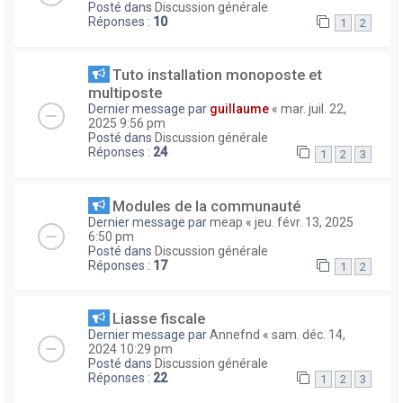
Posté dans
Discussion générale
Réponses :
10
1
2
Tuto installation monoposte et
multiposte
Dernier message par
guillaume
«
mar. juil. 22,
2025 9:56 pm
Posté dans
Discussion générale
Réponses :
24
1
2
3
Modules de la communauté
Dernier message par
meap
«
jeu. févr. 13, 2025
6:50 pm
Posté dans
Discussion générale
Réponses :
17
1
2
Liasse fiscale
Dernier message par
Annefnd
«
sam. déc. 14,
2024 10:29 pm
Posté dans
Discussion générale
Réponses :
22
1
2
3