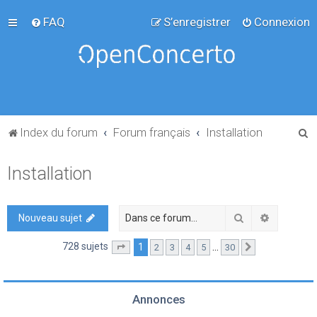
FAQ
S’enregistrer
Connexion
R
Index du forum
Forum français
Installation
e
Installation
c
h
e
Rechercher
Recherch
Nouveau sujet
r
728 sujets
1
…
2
3
4
5
30
Page
1
sur
30
Suivante
c
h
e
Annonces
r