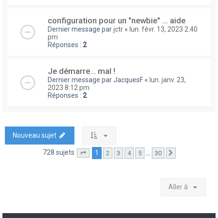
configuration pour un "newbie" ... aide
Dernier message par
jctr
«
lun. févr. 13, 2023 2:40
pm
Réponses :
2
Je démarre... mal !
Dernier message par
JacquesF
«
lun. janv. 23,
2023 8:12 pm
Réponses :
2
Nouveau sujet
728 sujets
1
…
2
3
4
5
30
Page
1
sur
30
Suivante
Aller à