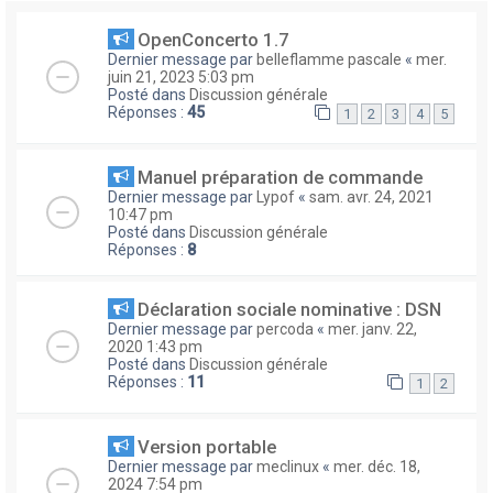
OpenConcerto 1.7
Dernier message par
belleflamme pascale
«
mer.
juin 21, 2023 5:03 pm
Posté dans
Discussion générale
Réponses :
45
1
2
3
4
5
Manuel préparation de commande
Dernier message par
Lypof
«
sam. avr. 24, 2021
10:47 pm
Posté dans
Discussion générale
Réponses :
8
Déclaration sociale nominative : DSN
Dernier message par
percoda
«
mer. janv. 22,
2020 1:43 pm
Posté dans
Discussion générale
Réponses :
11
1
2
Version portable
Dernier message par
meclinux
«
mer. déc. 18,
2024 7:54 pm