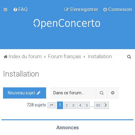
FAQ
S’enregistrer
Connexion
R
Index du forum
Forum français
Installation
e
Installation
c
h
e
Rechercher
Recherch
Nouveau sujet
r
728 sujets
1
…
2
3
4
5
30
Page
1
sur
30
Suivante
c
h
e
Annonces
r