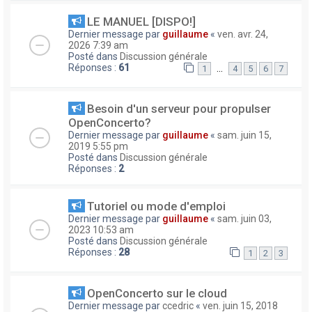
LE MANUEL [DISPO!]
Dernier message par
guillaume
«
ven. avr. 24,
2026 7:39 am
Posté dans
Discussion générale
Réponses :
61
…
1
4
5
6
7
Besoin d'un serveur pour propulser
OpenConcerto?
Dernier message par
guillaume
«
sam. juin 15,
2019 5:55 pm
Posté dans
Discussion générale
Réponses :
2
Tutoriel ou mode d'emploi
Dernier message par
guillaume
«
sam. juin 03,
2023 10:53 am
Posté dans
Discussion générale
Réponses :
28
1
2
3
OpenConcerto sur le cloud
Dernier message par
ccedric
«
ven. juin 15, 2018