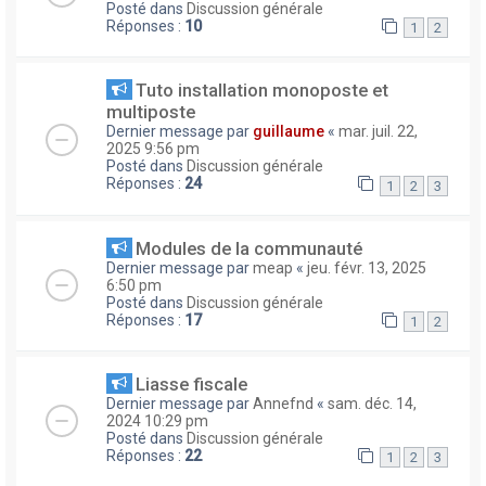
Posté dans
Discussion générale
Réponses :
10
1
2
Tuto installation monoposte et
multiposte
Dernier message par
guillaume
«
mar. juil. 22,
2025 9:56 pm
Posté dans
Discussion générale
Réponses :
24
1
2
3
Modules de la communauté
Dernier message par
meap
«
jeu. févr. 13, 2025
6:50 pm
Posté dans
Discussion générale
Réponses :
17
1
2
Liasse fiscale
Dernier message par
Annefnd
«
sam. déc. 14,
2024 10:29 pm
Posté dans
Discussion générale
Réponses :
22
1
2
3