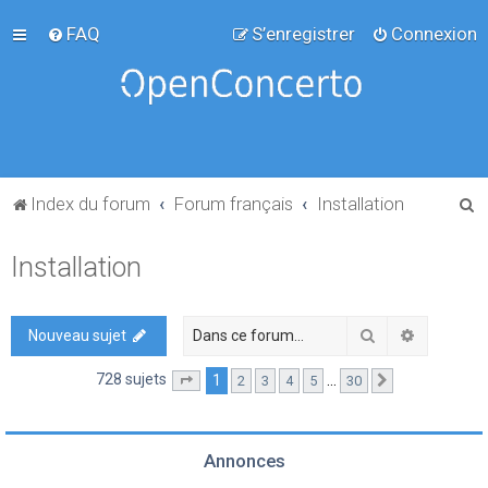
FAQ
S’enregistrer
Connexion
R
Index du forum
Forum français
Installation
e
Installation
c
h
e
Rechercher
Recherch
Nouveau sujet
r
728 sujets
1
…
2
3
4
5
30
Page
1
sur
30
Suivante
c
h
e
Annonces
r