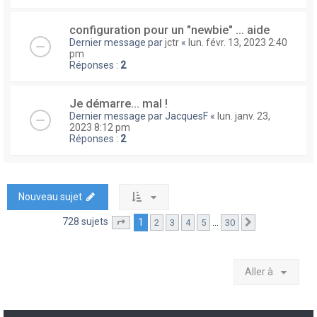
configuration pour un "newbie" ... aide
Dernier message par
jctr
«
lun. févr. 13, 2023 2:40
pm
Réponses :
2
Je démarre... mal !
Dernier message par
JacquesF
«
lun. janv. 23,
2023 8:12 pm
Réponses :
2
Nouveau sujet
728 sujets
1
…
2
3
4
5
30
Page
1
sur
30
Suivante
Aller à