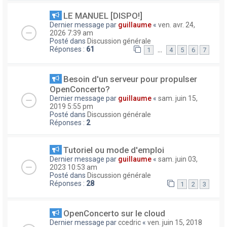
LE MANUEL [DISPO!]
Dernier message par
guillaume
«
ven. avr. 24,
2026 7:39 am
Posté dans
Discussion générale
Réponses :
61
…
1
4
5
6
7
Besoin d'un serveur pour propulser
OpenConcerto?
Dernier message par
guillaume
«
sam. juin 15,
2019 5:55 pm
Posté dans
Discussion générale
Réponses :
2
Tutoriel ou mode d'emploi
Dernier message par
guillaume
«
sam. juin 03,
2023 10:53 am
Posté dans
Discussion générale
Réponses :
28
1
2
3
OpenConcerto sur le cloud
Dernier message par
ccedric
«
ven. juin 15, 2018