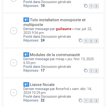
Posté dans
Discussion générale
Réponses :
10
1
2
Tuto installation monoposte et
multiposte
Dernier message par
guillaume
«
mar. juil. 22,
2025 9:56 pm
Posté dans
Discussion générale
Réponses :
24
1
2
3
Modules de la communauté
Dernier message par
meap
«
jeu. févr. 13, 2025
6:50 pm
Posté dans
Discussion générale
Réponses :
17
1
2
Liasse fiscale
Dernier message par
Annefnd
«
sam. déc. 14,
2024 10:29 pm
Posté dans
Discussion générale
Réponses :
22
1
2
3