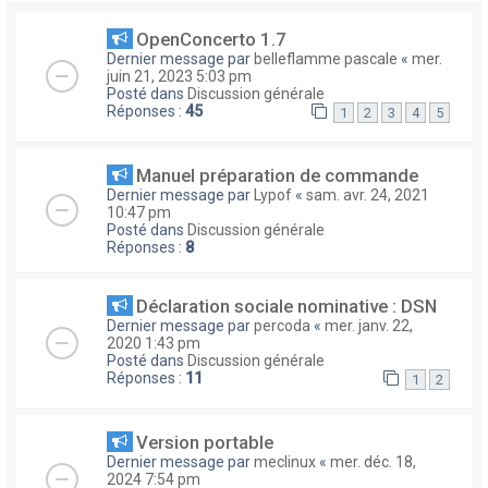
OpenConcerto 1.7
Dernier message par
belleflamme pascale
«
mer.
juin 21, 2023 5:03 pm
Posté dans
Discussion générale
Réponses :
45
1
2
3
4
5
Manuel préparation de commande
Dernier message par
Lypof
«
sam. avr. 24, 2021
10:47 pm
Posté dans
Discussion générale
Réponses :
8
Déclaration sociale nominative : DSN
Dernier message par
percoda
«
mer. janv. 22,
2020 1:43 pm
Posté dans
Discussion générale
Réponses :
11
1
2
Version portable
Dernier message par
meclinux
«
mer. déc. 18,
2024 7:54 pm