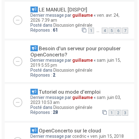
LE MANUEL [DISPO!]
Dernier message par
guillaume
«
ven. avr. 24,
2026 7:39 am
Posté dans
Discussion générale
Réponses :
61
…
1
4
5
6
7
Besoin d'un serveur pour propulser
OpenConcerto?
Dernier message par
guillaume
«
sam. juin 15,
2019 5:55 pm
Posté dans
Discussion générale
Réponses :
2
Tutoriel ou mode d'emploi
Dernier message par
guillaume
«
sam. juin 03,
2023 10:53 am
Posté dans
Discussion générale
Réponses :
28
1
2
3
OpenConcerto sur le cloud
Dernier message par
ccedric
«
ven. juin 15, 2018