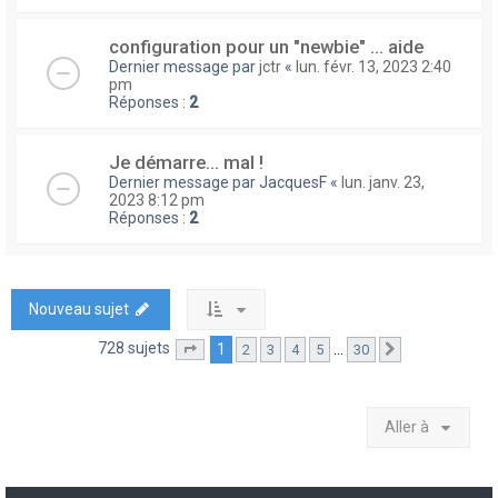
configuration pour un "newbie" ... aide
Dernier message par
jctr
«
lun. févr. 13, 2023 2:40
pm
Réponses :
2
Je démarre... mal !
Dernier message par
JacquesF
«
lun. janv. 23,
2023 8:12 pm
Réponses :
2
Nouveau sujet
728 sujets
1
…
2
3
4
5
30
Page
1
sur
30
Suivante
Aller à