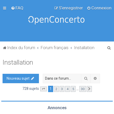
FAQ
S’enregistrer
Connexion
R
Index du forum
Forum français
Installation
e
Installation
c
h
e
Rechercher
Recherch
Nouveau sujet
r
728 sujets
1
…
2
3
4
5
30
Page
1
sur
30
Suivante
c
h
e
Annonces
r