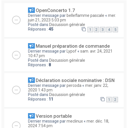
OpenConcerto 1.7
Dernier message par
belleflamme pascale
«
mer.
juin 21, 2023 5:03 pm
Posté dans
Discussion générale
Réponses :
45
1
2
3
4
5
Manuel préparation de commande
Dernier message par
Lypof
«
sam. avr. 24, 2021
10:47 pm
Posté dans
Discussion générale
Réponses :
8
Déclaration sociale nominative : DSN
Dernier message par
percoda
«
mer. janv. 22,
2020 1:43 pm
Posté dans
Discussion générale
Réponses :
11
1
2
Version portable
Dernier message par
meclinux
«
mer. déc. 18,
2024 7:54 pm