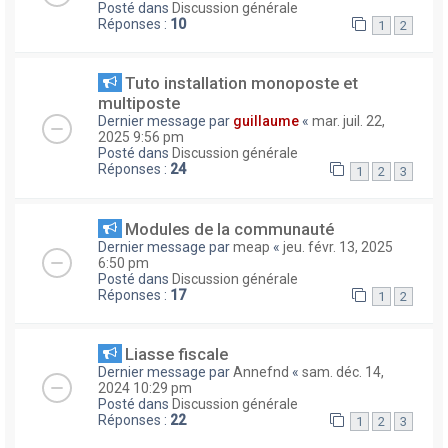
Posté dans
Discussion générale
Réponses :
10
1
2
Tuto installation monoposte et
multiposte
Dernier message par
guillaume
«
mar. juil. 22,
2025 9:56 pm
Posté dans
Discussion générale
Réponses :
24
1
2
3
Modules de la communauté
Dernier message par
meap
«
jeu. févr. 13, 2025
6:50 pm
Posté dans
Discussion générale
Réponses :
17
1
2
Liasse fiscale
Dernier message par
Annefnd
«
sam. déc. 14,
2024 10:29 pm
Posté dans
Discussion générale
Réponses :
22
1
2
3