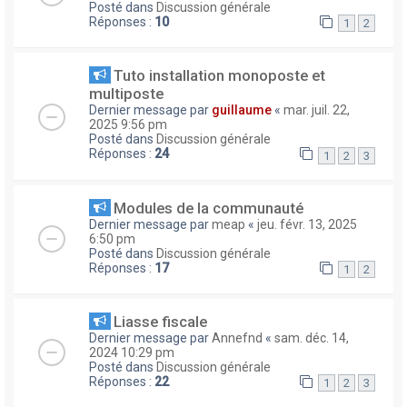
Posté dans
Discussion générale
Réponses :
10
1
2
Tuto installation monoposte et
multiposte
Dernier message par
guillaume
«
mar. juil. 22,
2025 9:56 pm
Posté dans
Discussion générale
Réponses :
24
1
2
3
Modules de la communauté
Dernier message par
meap
«
jeu. févr. 13, 2025
6:50 pm
Posté dans
Discussion générale
Réponses :
17
1
2
Liasse fiscale
Dernier message par
Annefnd
«
sam. déc. 14,
2024 10:29 pm
Posté dans
Discussion générale
Réponses :
22
1
2
3