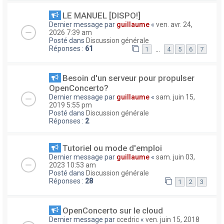
LE MANUEL [DISPO!]
Dernier message par
guillaume
«
ven. avr. 24,
2026 7:39 am
Posté dans
Discussion générale
Réponses :
61
…
1
4
5
6
7
Besoin d'un serveur pour propulser
OpenConcerto?
Dernier message par
guillaume
«
sam. juin 15,
2019 5:55 pm
Posté dans
Discussion générale
Réponses :
2
Tutoriel ou mode d'emploi
Dernier message par
guillaume
«
sam. juin 03,
2023 10:53 am
Posté dans
Discussion générale
Réponses :
28
1
2
3
OpenConcerto sur le cloud
Dernier message par
ccedric
«
ven. juin 15, 2018