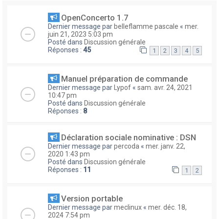
OpenConcerto 1.7
Dernier message par
belleflamme pascale
«
mer.
juin 21, 2023 5:03 pm
Posté dans
Discussion générale
Réponses :
45
1
2
3
4
5
Manuel préparation de commande
Dernier message par
Lypof
«
sam. avr. 24, 2021
10:47 pm
Posté dans
Discussion générale
Réponses :
8
Déclaration sociale nominative : DSN
Dernier message par
percoda
«
mer. janv. 22,
2020 1:43 pm
Posté dans
Discussion générale
Réponses :
11
1
2
Version portable
Dernier message par
meclinux
«
mer. déc. 18,
2024 7:54 pm