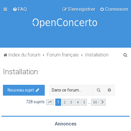
FAQ
S’enregistrer
Connexion
R
Index du forum
Forum français
Installation
e
Installation
c
h
e
Rechercher
Recherch
Nouveau sujet
r
728 sujets
1
…
2
3
4
5
30
Page
1
sur
30
Suivante
c
h
e
Annonces
r