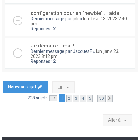
configuration pour un "newbie" ... aide
Dernier message par
jctr
«
lun. févr. 13, 2023 2:40
pm
Réponses :
2
Je démarre... mal !
Dernier message par
JacquesF
«
lun. janv. 23,
2023 8:12 pm
Réponses :
2
Nouveau sujet
728 sujets
1
…
2
3
4
5
30
Page
1
sur
30
Suivante
Aller à