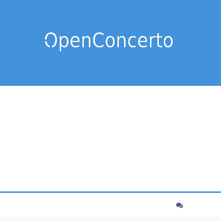
cher
echerche avancée