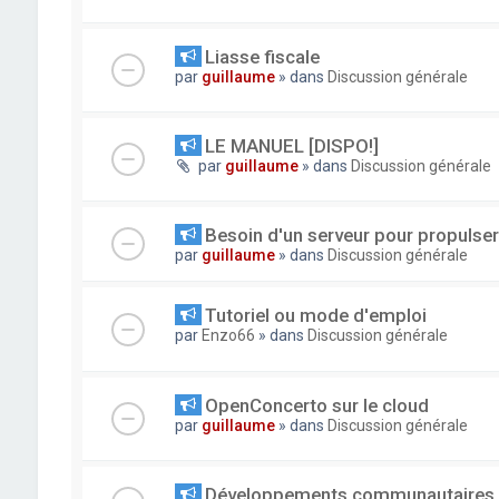
Liasse fiscale
par
guillaume
» dans
Discussion générale
LE MANUEL [DISPO!]
par
guillaume
» dans
Discussion générale
Besoin d'un serveur pour propuls
par
guillaume
» dans
Discussion générale
Tutoriel ou mode d'emploi
par
Enzo66
» dans
Discussion générale
OpenConcerto sur le cloud
par
guillaume
» dans
Discussion générale
Développements communautaires