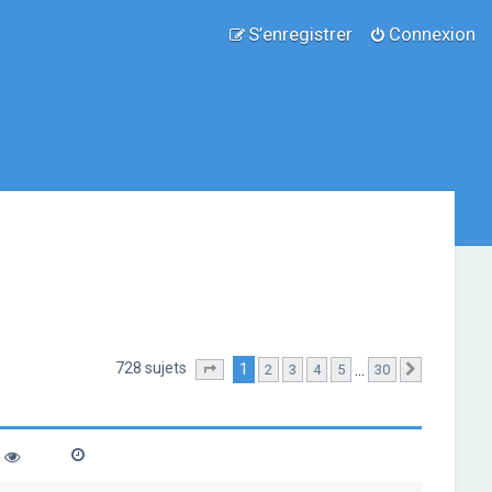
S’enregistrer
Connexion
728 sujets
1
…
2
3
4
5
30
Page
1
sur
30
Suivante