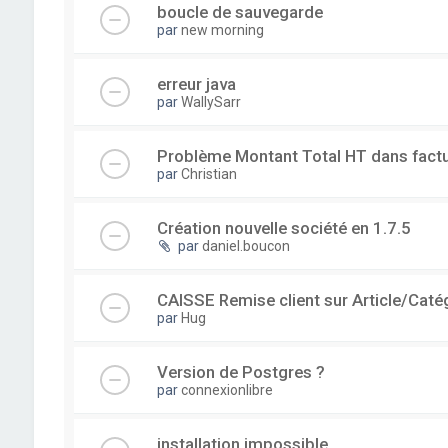
boucle de sauvegarde
par
new morning
erreur java
par
WallySarr
Problème Montant Total HT dans fact
par
Christian
Création nouvelle société en 1.7.5
par
daniel.boucon
CAISSE Remise client sur Article/Caté
par
Hug
Version de Postgres ?
par
connexionlibre
installation impossible