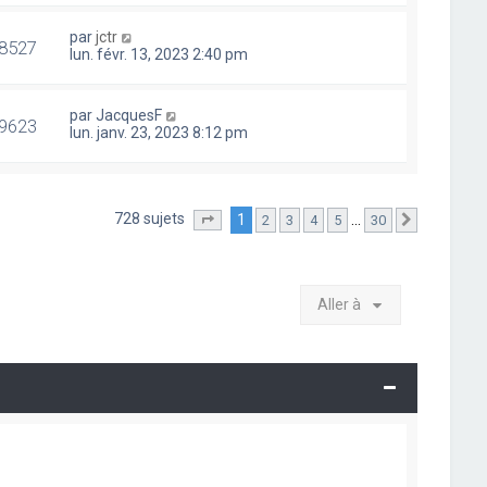
par
jctr
8527
lun. févr. 13, 2023 2:40 pm
par
JacquesF
9623
lun. janv. 23, 2023 8:12 pm
728 sujets
1
…
2
3
4
5
30
Page
1
sur
30
Suivante
Aller à