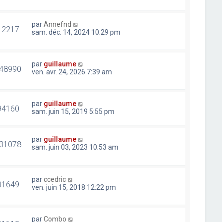
par
Annefnd
12217
sam. déc. 14, 2024 10:29 pm
par
guillaume
48990
ven. avr. 24, 2026 7:39 am
par
guillaume
94160
sam. juin 15, 2019 5:55 pm
par
guillaume
31078
sam. juin 03, 2023 10:53 am
par
ccedric
01649
ven. juin 15, 2018 12:22 pm
par
Combo