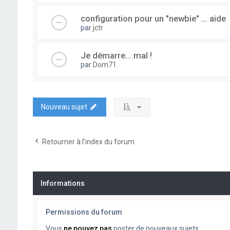
configuration pour un "newbie" ... aide
par
jctr
Je démarre... mal !
par
Dom71
Nouveau sujet
Retourner à l’index du forum
Informations
Permissions du forum
Vous
ne pouvez pas
poster de nouveaux sujets