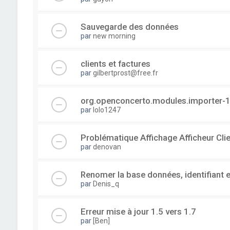
Sauvegarde des données
par
new morning
clients et factures
par
gilbertprost@free.fr
org.openconcerto.modules.importer-1
par
lolo1247
Problématique Affichage Afficheur Cli
par
denovan
Renomer la base données, identifiant 
par
Denis_q
Erreur mise à jour 1.5 vers 1.7
par
[Ben]