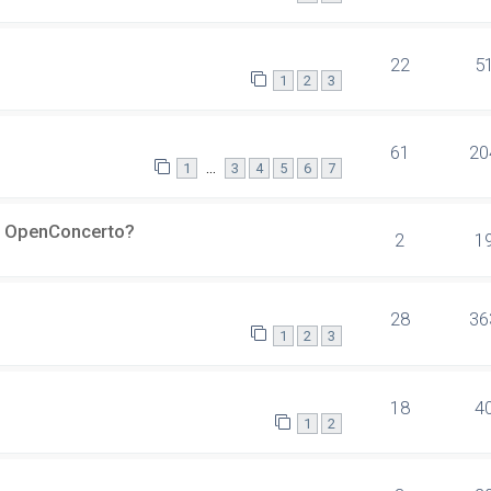
22
5
1
2
3
61
20
…
1
3
4
5
6
7
er OpenConcerto?
2
1
28
36
1
2
3
18
4
1
2