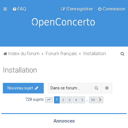
FAQ
S’enregistrer
Connexion
R
Index du forum
Forum français
Installation
e
Installation
c
h
e
Rechercher
Recherch
Nouveau sujet
r
728 sujets
1
…
2
3
4
5
30
Page
1
sur
30
Suivante
c
h
e
Annonces
r