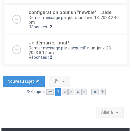
configuration pour un "newbie" ... aide
Dernier message par
jctr
«
lun. févr. 13, 2023 2:40
pm
Réponses :
2
Je démarre... mal !
Dernier message par
JacquesF
«
lun. janv. 23,
2023 8:12 pm
Réponses :
2
Nouveau sujet
728 sujets
1
…
2
3
4
5
30
Page
1
sur
30
Suivante
Aller à