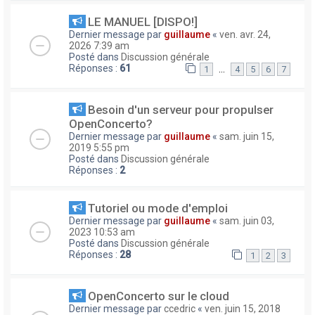
LE MANUEL [DISPO!]
Dernier message par
guillaume
«
ven. avr. 24,
2026 7:39 am
Posté dans
Discussion générale
Réponses :
61
…
1
4
5
6
7
Besoin d'un serveur pour propulser
OpenConcerto?
Dernier message par
guillaume
«
sam. juin 15,
2019 5:55 pm
Posté dans
Discussion générale
Réponses :
2
Tutoriel ou mode d'emploi
Dernier message par
guillaume
«
sam. juin 03,
2023 10:53 am
Posté dans
Discussion générale
Réponses :
28
1
2
3
OpenConcerto sur le cloud
Dernier message par
ccedric
«
ven. juin 15, 2018