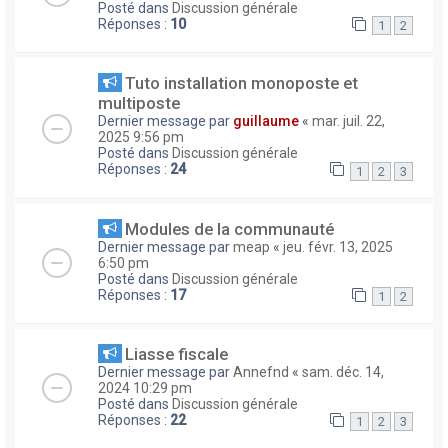
Posté dans
Discussion générale
Réponses :
10
1
2
Tuto installation monoposte et
multiposte
Dernier message par
guillaume
«
mar. juil. 22,
2025 9:56 pm
Posté dans
Discussion générale
Réponses :
24
1
2
3
Modules de la communauté
Dernier message par
meap
«
jeu. févr. 13, 2025
6:50 pm
Posté dans
Discussion générale
Réponses :
17
1
2
Liasse fiscale
Dernier message par
Annefnd
«
sam. déc. 14,
2024 10:29 pm
Posté dans
Discussion générale
Réponses :
22
1
2
3