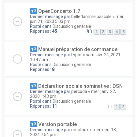
OpenConcerto 1.7
Dernier message par
belleflamme pascale
«
mer.
juin 21, 2023 5:03 pm
Posté dans
Discussion générale
Réponses :
45
1
2
3
4
5
Manuel préparation de commande
Dernier message par
Lypof
«
sam. avr. 24, 2021
10:47 pm
Posté dans
Discussion générale
Réponses :
8
Déclaration sociale nominative : DSN
Dernier message par
percoda
«
mer. janv. 22,
2020 1:43 pm
Posté dans
Discussion générale
Réponses :
11
1
2
Version portable
Dernier message par
meclinux
«
mer. déc. 18,
2024 7:54 pm