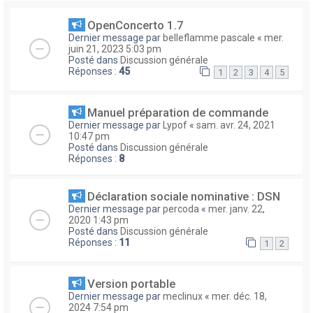
OpenConcerto 1.7
Dernier message par
belleflamme pascale
«
mer.
juin 21, 2023 5:03 pm
Posté dans
Discussion générale
Réponses :
45
1
2
3
4
5
Manuel préparation de commande
Dernier message par
Lypof
«
sam. avr. 24, 2021
10:47 pm
Posté dans
Discussion générale
Réponses :
8
Déclaration sociale nominative : DSN
Dernier message par
percoda
«
mer. janv. 22,
2020 1:43 pm
Posté dans
Discussion générale
Réponses :
11
1
2
Version portable
Dernier message par
meclinux
«
mer. déc. 18,
2024 7:54 pm