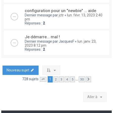
configuration pour un "newbie" ... aide
Dernier message par
jctr
«
lun. févr. 13, 2023 2:40
pm
Réponses :
2
Je démarre... mal !
Dernier message par
JacquesF
«
lun. janv. 23,
2023 8:12 pm
Réponses :
2
Nouveau sujet
728 sujets
1
…
2
3
4
5
30
Page
1
sur
30
Suivante
Aller à