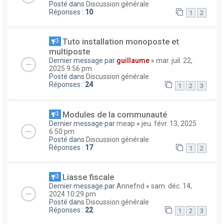
Posté dans
Discussion générale
Réponses :
10
1
2
Tuto installation monoposte et
multiposte
Dernier message par
guillaume
«
mar. juil. 22,
2025 9:56 pm
Posté dans
Discussion générale
Réponses :
24
1
2
3
Modules de la communauté
Dernier message par
meap
«
jeu. févr. 13, 2025
6:50 pm
Posté dans
Discussion générale
Réponses :
17
1
2
Liasse fiscale
Dernier message par
Annefnd
«
sam. déc. 14,
2024 10:29 pm
Posté dans
Discussion générale
Réponses :
22
1
2
3