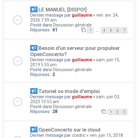
LE MANUEL [DISPO!]
Dernier message par
guillaume
«
ven. avr. 24,
2026 7:39 am
Posté dans
Discussion générale
Réponses :
61
…
1
4
5
6
7
Besoin d'un serveur pour propulser
OpenConcerto?
Dernier message par
guillaume
«
sam. juin 15,
2019 5:55 pm
Posté dans
Discussion générale
Réponses :
2
Tutoriel ou mode d'emploi
Dernier message par
guillaume
«
sam. juin 03,
2023 10:53 am
Posté dans
Discussion générale
Réponses :
28
1
2
3
OpenConcerto sur le cloud
Dernier message par
ccedric
«
ven. juin 15, 2018