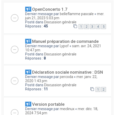
OpenConcerto 1.7
Dernier message par
belleflamme pascale
«
mer.
juin 21, 2023 5:03 pm
Posté dans
Discussion générale
Réponses :
45
1
2
3
4
5
Manuel préparation de commande
Dernier message par
Lypof
«
sam. avr. 24, 2021
10:47 pm
Posté dans
Discussion générale
Réponses :
8
Déclaration sociale nominative : DSN
Dernier message par
percoda
«
mer. janv. 22,
2020 1:43 pm
Posté dans
Discussion générale
Réponses :
11
1
2
Version portable
Dernier message par
meclinux
«
mer. déc. 18,
2024 7:54 pm