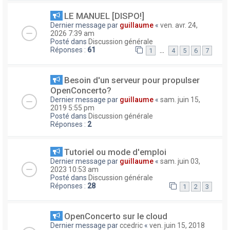
LE MANUEL [DISPO!]
Dernier message par
guillaume
«
ven. avr. 24,
2026 7:39 am
Posté dans
Discussion générale
Réponses :
61
…
1
4
5
6
7
Besoin d'un serveur pour propulser
OpenConcerto?
Dernier message par
guillaume
«
sam. juin 15,
2019 5:55 pm
Posté dans
Discussion générale
Réponses :
2
Tutoriel ou mode d'emploi
Dernier message par
guillaume
«
sam. juin 03,
2023 10:53 am
Posté dans
Discussion générale
Réponses :
28
1
2
3
OpenConcerto sur le cloud
Dernier message par
ccedric
«
ven. juin 15, 2018