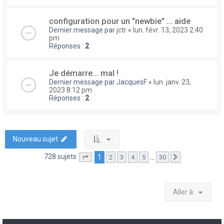
configuration pour un "newbie" ... aide
Dernier message par
jctr
«
lun. févr. 13, 2023 2:40
pm
Réponses :
2
Je démarre... mal !
Dernier message par
JacquesF
«
lun. janv. 23,
2023 8:12 pm
Réponses :
2
Nouveau sujet
728 sujets
1
…
2
3
4
5
30
Page
1
sur
30
Suivante
Aller à