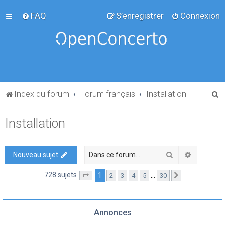
FAQ
S’enregistrer
Connexion
R
Index du forum
Forum français
Installation
e
Installation
c
h
e
Rechercher
Recherch
Nouveau sujet
r
728 sujets
1
…
2
3
4
5
30
Page
1
sur
30
Suivante
c
h
e
Annonces
r