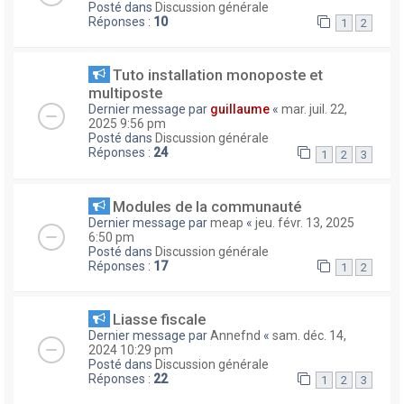
Posté dans
Discussion générale
Réponses :
10
1
2
Tuto installation monoposte et
multiposte
Dernier message par
guillaume
«
mar. juil. 22,
2025 9:56 pm
Posté dans
Discussion générale
Réponses :
24
1
2
3
Modules de la communauté
Dernier message par
meap
«
jeu. févr. 13, 2025
6:50 pm
Posté dans
Discussion générale
Réponses :
17
1
2
Liasse fiscale
Dernier message par
Annefnd
«
sam. déc. 14,
2024 10:29 pm
Posté dans
Discussion générale
Réponses :
22
1
2
3