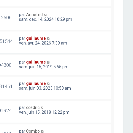
par
Annefnd
12606
sam. déc. 14, 2024 10:29 pm
par
guillaume
51544
ven. avr. 24, 2026 7:39 am
par
guillaume
94300
sam. juin 15, 2019 5:55 pm
par
guillaume
31461
sam. juin 03, 2023 10:53 am
par
ccedric
01924
ven. juin 15, 2018 12:22 pm
par
Combo