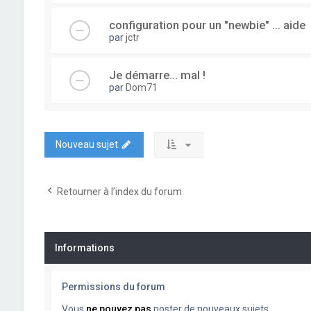
configuration pour un "newbie" ... aide
par
jctr
Je démarre... mal !
par
Dom71
Nouveau sujet
Retourner à l’index du forum
Informations
Permissions du forum
Vous
ne pouvez pas
poster de nouveaux sujets