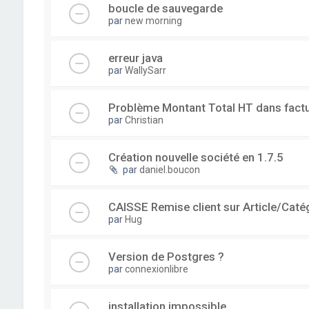
boucle de sauvegarde
par
new morning
erreur java
par
WallySarr
Problème Montant Total HT dans fact
par
Christian
Création nouvelle société en 1.7.5
par
daniel.boucon
CAISSE Remise client sur Article/Caté
par
Hug
Version de Postgres ?
par
connexionlibre
installation impossible