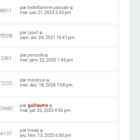
par
belleflamme pascale
48911
mer. juin 21, 2023 5:03 pm
par
Lypof
28208
sam. avr. 24, 2021 10:47 pm
par
percoda
12461
mer. janv. 22, 2020 1:43 pm
par
meclinux
72255
mer. déc. 18, 2024 7:54 pm
par
guillaume
09987
mar. juil. 22, 2025 9:56 pm
par
meap
66107
jeu. févr. 13, 2025 6:50 pm