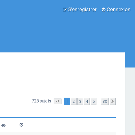
S’enregistrer
Connexion
728 sujets
1
…
2
3
4
5
30
Page
1
sur
30
Suivante