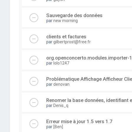
Sauvegarde des données
par
new morning
clients et factures
par
gilbertprost@free.fr
org.openconcerto.modules.importer-1
par
lolo1247
Problématique Affichage Afficheur Cli
par
denovan
Renomer la base données, identifiant 
par
Denis_q
Erreur mise à jour 1.5 vers 1.7
par
[Ben]