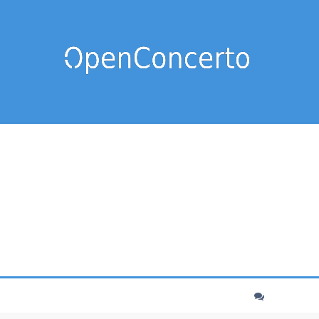
cher
echerche avancée