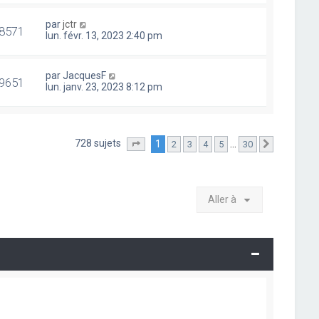
par
jctr
8571
lun. févr. 13, 2023 2:40 pm
par
JacquesF
9651
lun. janv. 23, 2023 8:12 pm
728 sujets
1
…
2
3
4
5
30
Page
1
sur
30
Suivante
Aller à