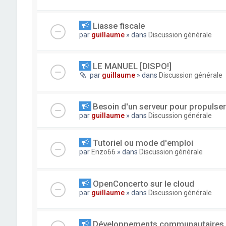
Liasse fiscale
par
guillaume
» dans
Discussion générale
LE MANUEL [DISPO!]
par
guillaume
» dans
Discussion générale
Besoin d'un serveur pour propuls
par
guillaume
» dans
Discussion générale
Tutoriel ou mode d'emploi
par
Enzo66
» dans
Discussion générale
OpenConcerto sur le cloud
par
guillaume
» dans
Discussion générale
Développements communautaires