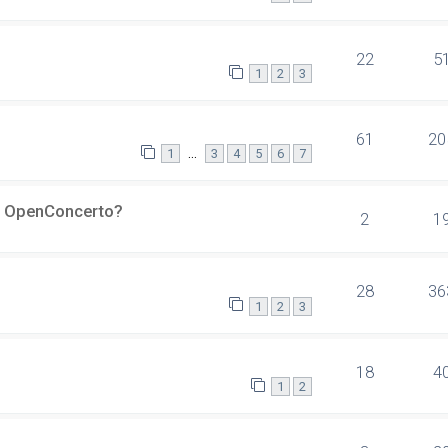
22
5
1
2
3
61
20
…
1
3
4
5
6
7
er OpenConcerto?
2
1
28
36
1
2
3
18
4
1
2