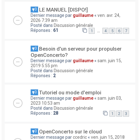
LE MANUEL [DISPO!]
Dernier message par
guillaume
«
ven. avr. 24,
2026 7:39 am
Posté dans
Discussion générale
Réponses :
61
…
1
4
5
6
7
Besoin d'un serveur pour propulser
OpenConcerto?
Dernier message par
guillaume
«
sam. juin 15,
2019 5:55 pm
Posté dans
Discussion générale
Réponses :
2
Tutoriel ou mode d'emploi
Dernier message par
guillaume
«
sam. juin 03,
2023 10:53 am
Posté dans
Discussion générale
Réponses :
28
1
2
3
OpenConcerto sur le cloud
Dernier message par
ccedric
«
ven. juin 15, 2018