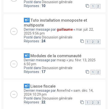
Posté dans
Discussion générale
Réponses :
10
1
2
Tuto installation monoposte et
multiposte
Dernier message par
guillaume
«
mar. juil. 22,
2025 9:56 pm
Posté dans
Discussion générale
Réponses :
24
1
2
3
Modules de la communauté
Dernier message par
meap
«
jeu. févr. 13, 2025
6:50 pm
Posté dans
Discussion générale
Réponses :
17
1
2
Liasse fiscale
Dernier message par
Annefnd
«
sam. déc. 14,
2024 10:29 pm
Posté dans
Discussion générale
Réponses :
22
1
2
3