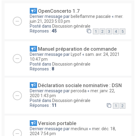
OpenConcerto 1.7
Dernier message par
belleflamme pascale
«
mer.
juin 21, 2023 5:03 pm
Posté dans
Discussion générale
Réponses :
45
1
2
3
4
5
Manuel préparation de commande
Dernier message par
Lypof
«
sam. avr. 24, 2021
10:47 pm
Posté dans
Discussion générale
Réponses :
8
Déclaration sociale nominative : DSN
Dernier message par
percoda
«
mer. janv. 22,
2020 1:43 pm
Posté dans
Discussion générale
Réponses :
11
1
2
Version portable
Dernier message par
meclinux
«
mer. déc. 18,
2024 7:54 pm