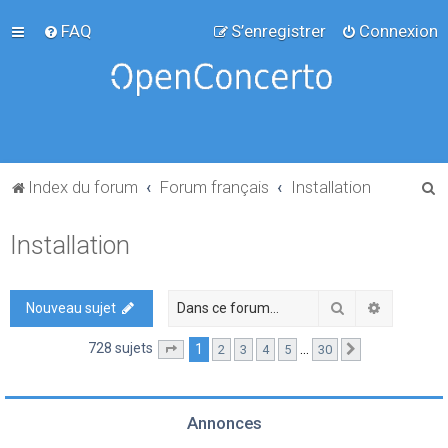
FAQ
S’enregistrer
Connexion
R
Index du forum
Forum français
Installation
e
Installation
c
h
e
Rechercher
Recherch
Nouveau sujet
r
728 sujets
1
…
2
3
4
5
30
Page
1
sur
30
Suivante
c
h
e
Annonces
r