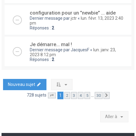
configuration pour un "newbie" ... aide
Dernier message par
jctr
«
lun. févr. 13, 2023 2:40
pm
Réponses :
2
Je démarre... mal !
Dernier message par
JacquesF
«
lun. janv. 23,
2023 8:12 pm
Réponses :
2
Nouveau sujet
728 sujets
1
…
2
3
4
5
30
Page
1
sur
30
Suivante
Aller à