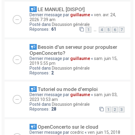
LE MANUEL [DISPO!]
Dernier message par
guillaume
«
ven. avr. 24,
2026 7:39 am
Posté dans
Discussion générale
Réponses :
61
…
1
4
5
6
7
Besoin d'un serveur pour propulser
OpenConcerto?
Dernier message par
guillaume
«
sam. juin 15,
2019 5:55 pm
Posté dans
Discussion générale
Réponses :
2
Tutoriel ou mode d'emploi
Dernier message par
guillaume
«
sam. juin 03,
2023 10:53 am
Posté dans
Discussion générale
Réponses :
28
1
2
3
OpenConcerto sur le cloud
Dernier message par
ccedric
«
ven. juin 15, 2018