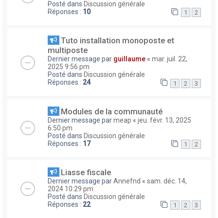
Posté dans
Discussion générale
Réponses :
10
1
2
Tuto installation monoposte et
multiposte
Dernier message par
guillaume
«
mar. juil. 22,
2025 9:56 pm
Posté dans
Discussion générale
Réponses :
24
1
2
3
Modules de la communauté
Dernier message par
meap
«
jeu. févr. 13, 2025
6:50 pm
Posté dans
Discussion générale
Réponses :
17
1
2
Liasse fiscale
Dernier message par
Annefnd
«
sam. déc. 14,
2024 10:29 pm
Posté dans
Discussion générale
Réponses :
22
1
2
3