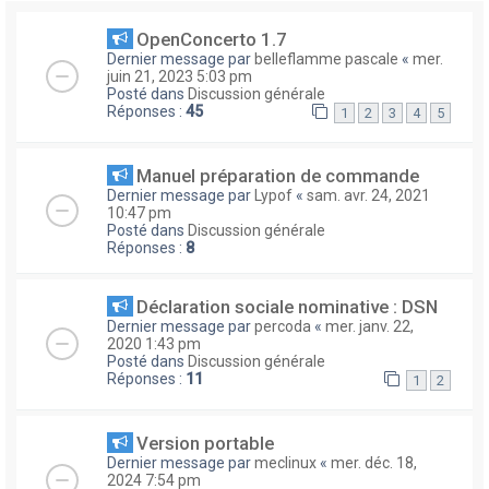
OpenConcerto 1.7
Dernier message par
belleflamme pascale
«
mer.
juin 21, 2023 5:03 pm
Posté dans
Discussion générale
Réponses :
45
1
2
3
4
5
Manuel préparation de commande
Dernier message par
Lypof
«
sam. avr. 24, 2021
10:47 pm
Posté dans
Discussion générale
Réponses :
8
Déclaration sociale nominative : DSN
Dernier message par
percoda
«
mer. janv. 22,
2020 1:43 pm
Posté dans
Discussion générale
Réponses :
11
1
2
Version portable
Dernier message par
meclinux
«
mer. déc. 18,
2024 7:54 pm