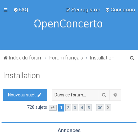
FAQ
S’enregistrer
Connexion
R
Index du forum
Forum français
Installation
e
Installation
c
h
e
Rechercher
Recherch
Nouveau sujet
r
728 sujets
1
…
2
3
4
5
30
Page
1
sur
30
Suivante
c
h
e
Annonces
r