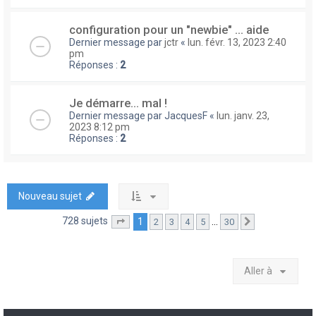
configuration pour un "newbie" ... aide
Dernier message par
jctr
«
lun. févr. 13, 2023 2:40
pm
Réponses :
2
Je démarre... mal !
Dernier message par
JacquesF
«
lun. janv. 23,
2023 8:12 pm
Réponses :
2
Nouveau sujet
728 sujets
1
…
2
3
4
5
30
Page
1
sur
30
Suivante
Aller à