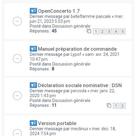
OpenConcerto 1.7
Dernier message par
belleflamme pascale
«
mer.
juin 21, 2023 5:03 pm
Posté dans
Discussion générale
Réponses :
45
1
2
3
4
5
Manuel préparation de commande
Dernier message par
Lypof
«
sam. avr. 24, 2021
10:47 pm
Posté dans
Discussion générale
Réponses :
8
Déclaration sociale nominative : DSN
Dernier message par
percoda
«
mer. janv. 22,
2020 1:43 pm
Posté dans
Discussion générale
Réponses :
11
1
2
Version portable
Dernier message par
meclinux
«
mer. déc. 18,
2024 7:54 pm