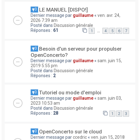
LE MANUEL [DISPO!]
Dernier message par
guillaume
«
ven. avr. 24,
2026 7:39 am
Posté dans
Discussion générale
Réponses :
61
…
1
4
5
6
7
Besoin d'un serveur pour propulser
OpenConcerto?
Dernier message par
guillaume
«
sam. juin 15,
2019 5:55 pm
Posté dans
Discussion générale
Réponses :
2
Tutoriel ou mode d'emploi
Dernier message par
guillaume
«
sam. juin 03,
2023 10:53 am
Posté dans
Discussion générale
Réponses :
28
1
2
3
OpenConcerto sur le cloud
Dernier message par
ccedric
«
ven. juin 15, 2018