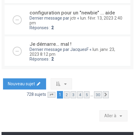
configuration pour un "newbie" ... aide
Dernier message par
jctr
«
lun. févr. 13, 2023 2:40
pm
Réponses :
2
Je démarre... mal !
Dernier message par
JacquesF
«
lun. janv. 23,
2023 8:12 pm
Réponses :
2
Nouveau sujet
728 sujets
1
…
2
3
4
5
30
Page
1
sur
30
Suivante
Aller à