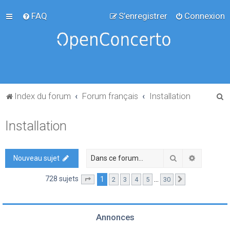
FAQ
S’enregistrer
Connexion
R
Index du forum
Forum français
Installation
e
Installation
c
h
e
Rechercher
Recherch
Nouveau sujet
r
728 sujets
1
…
2
3
4
5
30
Page
1
sur
30
Suivante
c
h
e
Annonces
r