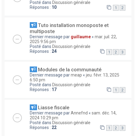
Posté dans
Discussion générale
Réponses :
10
1
2
Tuto installation monoposte et
multiposte
Dernier message par
guillaume
«
mar. juil. 22,
2025 9:56 pm
Posté dans
Discussion générale
Réponses :
24
1
2
3
Modules de la communauté
Dernier message par
meap
«
jeu. févr. 13, 2025
6:50 pm
Posté dans
Discussion générale
Réponses :
17
1
2
Liasse fiscale
Dernier message par
Annefnd
«
sam. déc. 14,
2024 10:29 pm
Posté dans
Discussion générale
Réponses :
22
1
2
3