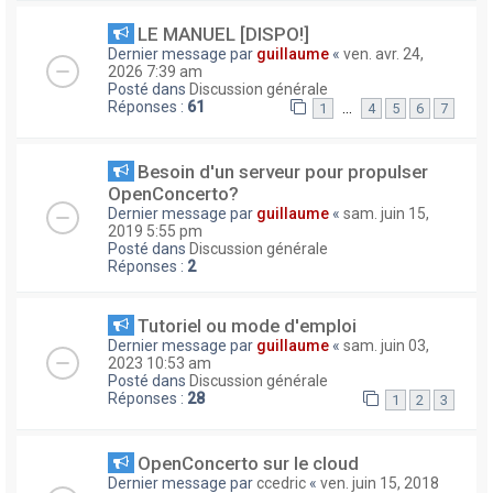
LE MANUEL [DISPO!]
Dernier message par
guillaume
«
ven. avr. 24,
2026 7:39 am
Posté dans
Discussion générale
Réponses :
61
…
1
4
5
6
7
Besoin d'un serveur pour propulser
OpenConcerto?
Dernier message par
guillaume
«
sam. juin 15,
2019 5:55 pm
Posté dans
Discussion générale
Réponses :
2
Tutoriel ou mode d'emploi
Dernier message par
guillaume
«
sam. juin 03,
2023 10:53 am
Posté dans
Discussion générale
Réponses :
28
1
2
3
OpenConcerto sur le cloud
Dernier message par
ccedric
«
ven. juin 15, 2018