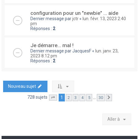
configuration pour un "newbie" ... aide
Dernier message par
jctr
«
lun. févr. 13, 2023 2:40
pm
Réponses :
2
Je démarre... mal !
Dernier message par
JacquesF
«
lun. janv. 23,
2023 8:12 pm
Réponses :
2
Nouveau sujet
728 sujets
1
…
2
3
4
5
30
Page
1
sur
30
Suivante
Aller à