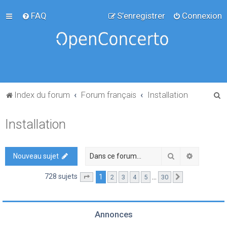
FAQ
S’enregistrer
Connexion
R
Index du forum
Forum français
Installation
e
Installation
c
h
e
Rechercher
Recherch
Nouveau sujet
r
728 sujets
1
…
2
3
4
5
30
Page
1
sur
30
Suivante
c
h
e
Annonces
r