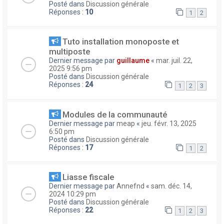
Posté dans
Discussion générale
Réponses :
10
1
2
Tuto installation monoposte et
multiposte
Dernier message par
guillaume
«
mar. juil. 22,
2025 9:56 pm
Posté dans
Discussion générale
Réponses :
24
1
2
3
Modules de la communauté
Dernier message par
meap
«
jeu. févr. 13, 2025
6:50 pm
Posté dans
Discussion générale
Réponses :
17
1
2
Liasse fiscale
Dernier message par
Annefnd
«
sam. déc. 14,
2024 10:29 pm
Posté dans
Discussion générale
Réponses :
22
1
2
3