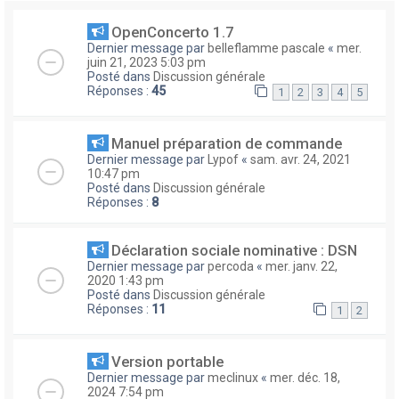
OpenConcerto 1.7
Dernier message par
belleflamme pascale
«
mer.
juin 21, 2023 5:03 pm
Posté dans
Discussion générale
Réponses :
45
1
2
3
4
5
Manuel préparation de commande
Dernier message par
Lypof
«
sam. avr. 24, 2021
10:47 pm
Posté dans
Discussion générale
Réponses :
8
Déclaration sociale nominative : DSN
Dernier message par
percoda
«
mer. janv. 22,
2020 1:43 pm
Posté dans
Discussion générale
Réponses :
11
1
2
Version portable
Dernier message par
meclinux
«
mer. déc. 18,
2024 7:54 pm