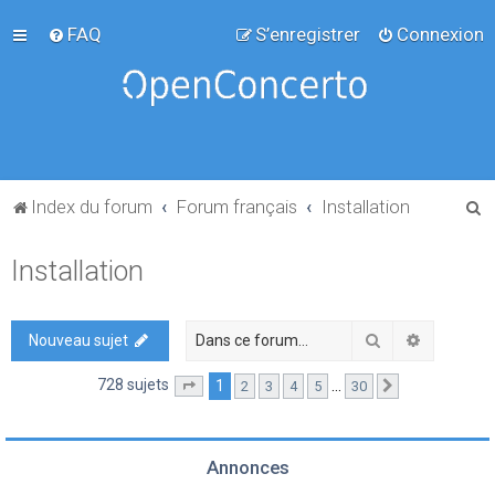
FAQ
S’enregistrer
Connexion
R
Index du forum
Forum français
Installation
e
Installation
c
h
e
Rechercher
Recherch
Nouveau sujet
r
728 sujets
1
…
2
3
4
5
30
Page
1
sur
30
Suivante
c
h
e
Annonces
r