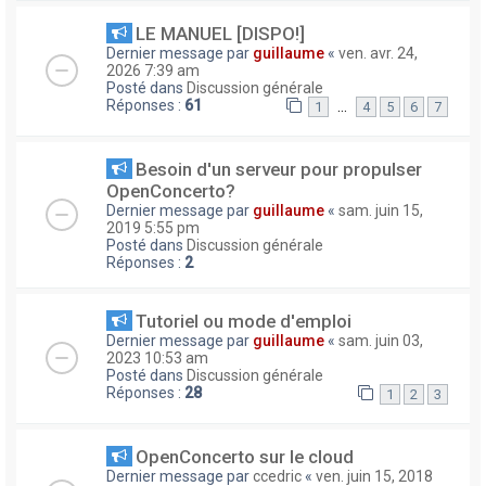
LE MANUEL [DISPO!]
Dernier message par
guillaume
«
ven. avr. 24,
2026 7:39 am
Posté dans
Discussion générale
Réponses :
61
…
1
4
5
6
7
Besoin d'un serveur pour propulser
OpenConcerto?
Dernier message par
guillaume
«
sam. juin 15,
2019 5:55 pm
Posté dans
Discussion générale
Réponses :
2
Tutoriel ou mode d'emploi
Dernier message par
guillaume
«
sam. juin 03,
2023 10:53 am
Posté dans
Discussion générale
Réponses :
28
1
2
3
OpenConcerto sur le cloud
Dernier message par
ccedric
«
ven. juin 15, 2018