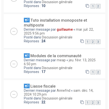
Posté dans
Discussion générale
Réponses :
10
1
2
Tuto installation monoposte et
multiposte
Dernier message par
guillaume
«
mar. juil. 22,
2025 9:56 pm
Posté dans
Discussion générale
Réponses :
24
1
2
3
Modules de la communauté
Dernier message par
meap
«
jeu. févr. 13, 2025
6:50 pm
Posté dans
Discussion générale
Réponses :
17
1
2
Liasse fiscale
Dernier message par
Annefnd
«
sam. déc. 14,
2024 10:29 pm
Posté dans
Discussion générale
Réponses :
22
1
2
3