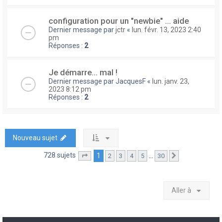
configuration pour un "newbie" ... aide
Dernier message par
jctr
«
lun. févr. 13, 2023 2:40
pm
Réponses :
2
Je démarre... mal !
Dernier message par
JacquesF
«
lun. janv. 23,
2023 8:12 pm
Réponses :
2
Nouveau sujet
728 sujets
1
…
2
3
4
5
30
Page
1
sur
30
Suivante
Aller à