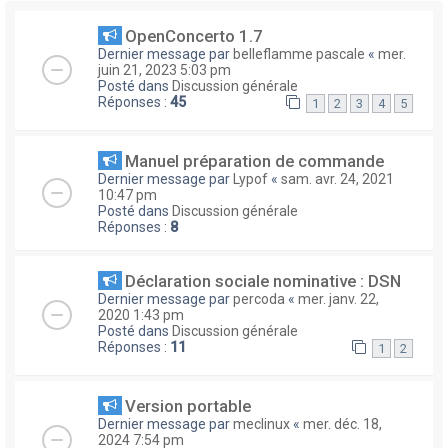
OpenConcerto 1.7
Dernier message par
belleflamme pascale
«
mer.
juin 21, 2023 5:03 pm
Posté dans
Discussion générale
Réponses :
45
1
2
3
4
5
Manuel préparation de commande
Dernier message par
Lypof
«
sam. avr. 24, 2021
10:47 pm
Posté dans
Discussion générale
Réponses :
8
Déclaration sociale nominative : DSN
Dernier message par
percoda
«
mer. janv. 22,
2020 1:43 pm
Posté dans
Discussion générale
Réponses :
11
1
2
Version portable
Dernier message par
meclinux
«
mer. déc. 18,
2024 7:54 pm