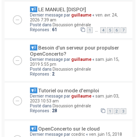
LE MANUEL [DISPO!]
Dernier message par
guillaume
«
ven. avr. 24,
2026 7:39 am
Posté dans
Discussion générale
Réponses :
61
…
1
4
5
6
7
Besoin d'un serveur pour propulser
OpenConcerto?
Dernier message par
guillaume
«
sam. juin 15,
2019 5:55 pm
Posté dans
Discussion générale
Réponses :
2
Tutoriel ou mode d'emploi
Dernier message par
guillaume
«
sam. juin 03,
2023 10:53 am
Posté dans
Discussion générale
Réponses :
28
1
2
3
OpenConcerto sur le cloud
Dernier message par
ccedric
«
ven. juin 15, 2018