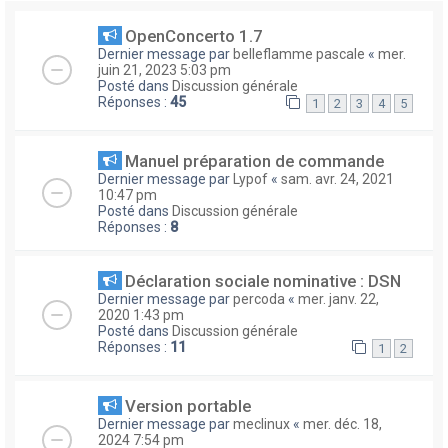
OpenConcerto 1.7
Dernier message par
belleflamme pascale
«
mer.
juin 21, 2023 5:03 pm
Posté dans
Discussion générale
Réponses :
45
1
2
3
4
5
Manuel préparation de commande
Dernier message par
Lypof
«
sam. avr. 24, 2021
10:47 pm
Posté dans
Discussion générale
Réponses :
8
Déclaration sociale nominative : DSN
Dernier message par
percoda
«
mer. janv. 22,
2020 1:43 pm
Posté dans
Discussion générale
Réponses :
11
1
2
Version portable
Dernier message par
meclinux
«
mer. déc. 18,
2024 7:54 pm