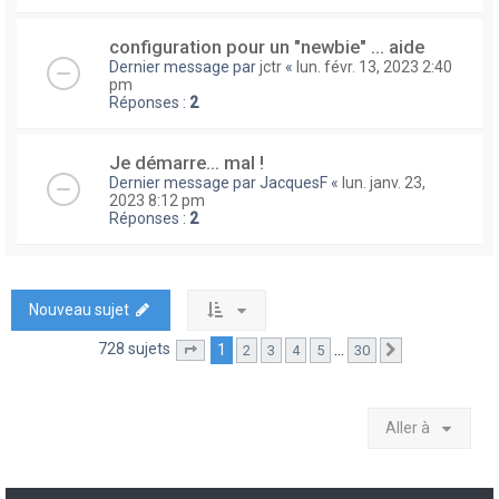
configuration pour un "newbie" ... aide
Dernier message par
jctr
«
lun. févr. 13, 2023 2:40
pm
Réponses :
2
Je démarre... mal !
Dernier message par
JacquesF
«
lun. janv. 23,
2023 8:12 pm
Réponses :
2
Nouveau sujet
728 sujets
1
…
2
3
4
5
30
Page
1
sur
30
Suivante
Aller à