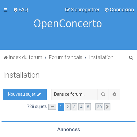
FAQ
S’enregistrer
Connexion
R
Index du forum
Forum français
Installation
e
Installation
c
h
e
Rechercher
Recherch
Nouveau sujet
r
728 sujets
1
…
2
3
4
5
30
Page
1
sur
30
Suivante
c
h
e
Annonces
r