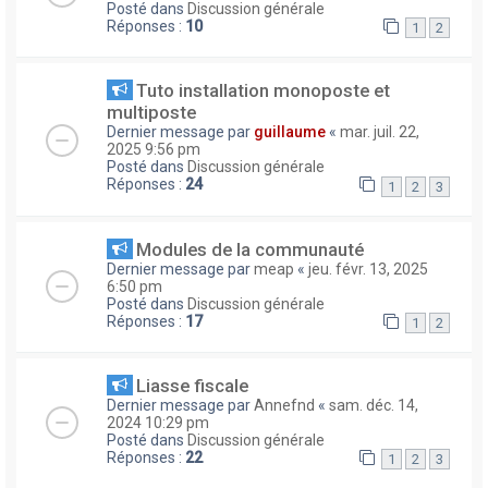
Posté dans
Discussion générale
Réponses :
10
1
2
Tuto installation monoposte et
multiposte
Dernier message par
guillaume
«
mar. juil. 22,
2025 9:56 pm
Posté dans
Discussion générale
Réponses :
24
1
2
3
Modules de la communauté
Dernier message par
meap
«
jeu. févr. 13, 2025
6:50 pm
Posté dans
Discussion générale
Réponses :
17
1
2
Liasse fiscale
Dernier message par
Annefnd
«
sam. déc. 14,
2024 10:29 pm
Posté dans
Discussion générale
Réponses :
22
1
2
3