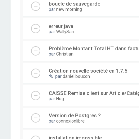
boucle de sauvegarde
par
new morning
erreur java
par
WallySarr
Problème Montant Total HT dans fact
par
Christian
Création nouvelle société en 1.7.5
par
daniel.boucon
CAISSE Remise client sur Article/Caté
par
Hug
Version de Postgres ?
par
connexionlibre
installation impossible