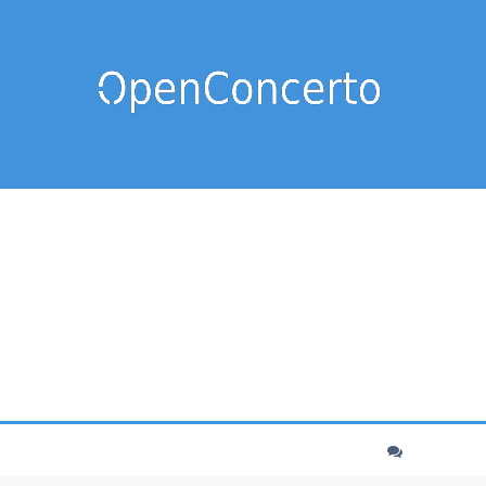
cher
echerche avancée