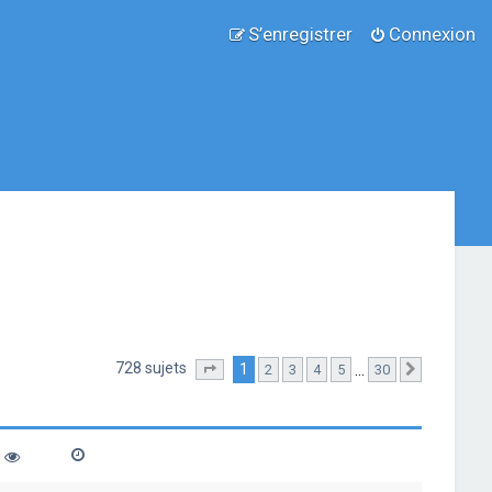
S’enregistrer
Connexion
728 sujets
1
…
2
3
4
5
30
Page
1
sur
30
Suivante