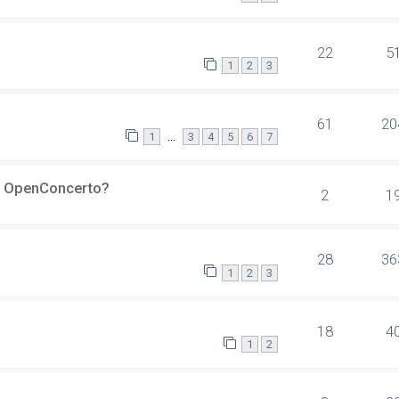
22
5
1
2
3
61
20
…
1
3
4
5
6
7
er OpenConcerto?
2
1
28
36
1
2
3
18
4
1
2