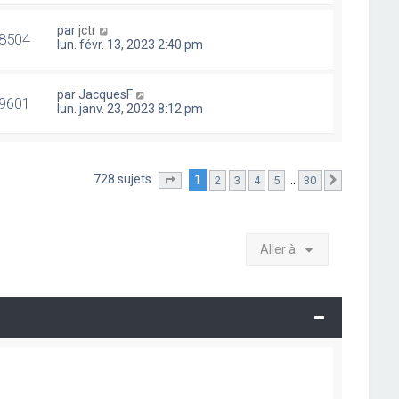
par
jctr
8504
lun. févr. 13, 2023 2:40 pm
par
JacquesF
9601
lun. janv. 23, 2023 8:12 pm
728 sujets
1
…
2
3
4
5
30
Page
1
sur
30
Suivante
Aller à