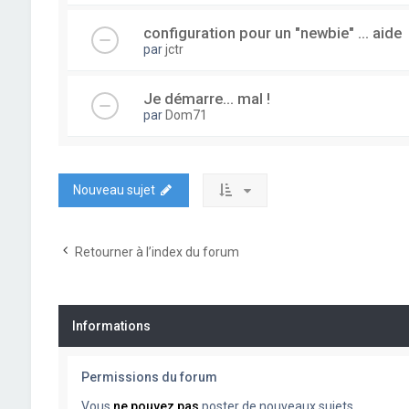
configuration pour un "newbie" ... aide
par
jctr
Je démarre... mal !
par
Dom71
Nouveau sujet
Retourner à l’index du forum
Informations
Permissions du forum
Vous
ne pouvez pas
poster de nouveaux sujets