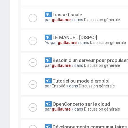
Liasse fiscale
par
guillaume
» dans
Discussion générale
LE MANUEL [DISPO!]
par
guillaume
» dans
Discussion générale
Besoin d'un serveur pour propuls
par
guillaume
» dans
Discussion générale
Tutoriel ou mode d'emploi
par
Enzo66
» dans
Discussion générale
OpenConcerto sur le cloud
par
guillaume
» dans
Discussion générale
Développements communautaires