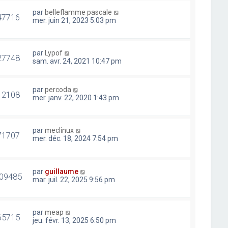
par
belleflamme pascale
47716
mer. juin 21, 2023 5:03 pm
par
Lypof
27748
sam. avr. 24, 2021 10:47 pm
par
percoda
12108
mer. janv. 22, 2020 1:43 pm
par
meclinux
71707
mer. déc. 18, 2024 7:54 pm
par
guillaume
09485
mar. juil. 22, 2025 9:56 pm
par
meap
65715
jeu. févr. 13, 2025 6:50 pm