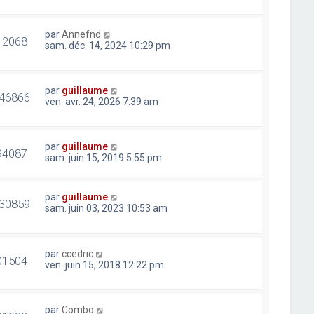
par
Annefnd
12068
sam. déc. 14, 2024 10:29 pm
par
guillaume
46866
ven. avr. 24, 2026 7:39 am
par
guillaume
94087
sam. juin 15, 2019 5:55 pm
par
guillaume
30859
sam. juin 03, 2023 10:53 am
par
ccedric
01504
ven. juin 15, 2018 12:22 pm
par
Combo