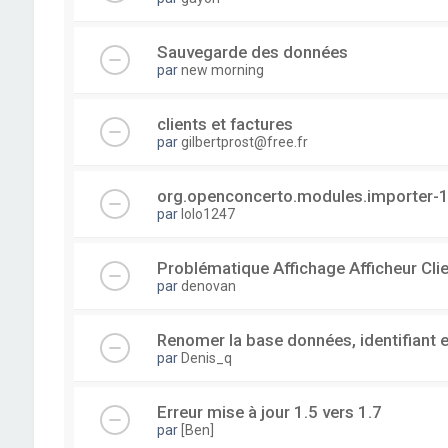
Sauvegarde des données
par
new morning
clients et factures
par
gilbertprost@free.fr
org.openconcerto.modules.importer-1
par
lolo1247
Problématique Affichage Afficheur Cli
par
denovan
Renomer la base données, identifiant 
par
Denis_q
Erreur mise à jour 1.5 vers 1.7
par
[Ben]