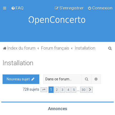
FAQ
S’enregistrer
Connexion
R
Index du forum
Forum français
Installation
e
Installation
c
h
e
Rechercher
Recherch
Nouveau sujet
r
728 sujets
1
…
2
3
4
5
30
Page
1
sur
30
Suivante
c
h
e
Annonces
r