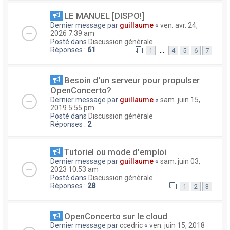
LE MANUEL [DISPO!]
Dernier message par
guillaume
«
ven. avr. 24,
2026 7:39 am
Posté dans
Discussion générale
Réponses :
61
…
1
4
5
6
7
Besoin d'un serveur pour propulser
OpenConcerto?
Dernier message par
guillaume
«
sam. juin 15,
2019 5:55 pm
Posté dans
Discussion générale
Réponses :
2
Tutoriel ou mode d'emploi
Dernier message par
guillaume
«
sam. juin 03,
2023 10:53 am
Posté dans
Discussion générale
Réponses :
28
1
2
3
OpenConcerto sur le cloud
Dernier message par
ccedric
«
ven. juin 15, 2018