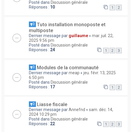
Posté dans
Discussion générale
Réponses :
10
1
2
Tuto installation monoposte et
multiposte
Dernier message par
guillaume
«
mar. juil. 22,
2025 9:56 pm
Posté dans
Discussion générale
Réponses :
24
1
2
3
Modules de la communauté
Dernier message par
meap
«
jeu. févr. 13, 2025
6:50 pm
Posté dans
Discussion générale
Réponses :
17
1
2
Liasse fiscale
Dernier message par
Annefnd
«
sam. déc. 14,
2024 10:29 pm
Posté dans
Discussion générale
Réponses :
22
1
2
3