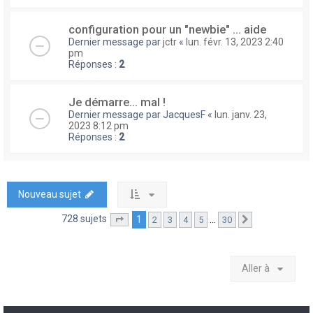
configuration pour un "newbie" ... aide
Dernier message par
jctr
«
lun. févr. 13, 2023 2:40
pm
Réponses :
2
Je démarre... mal !
Dernier message par
JacquesF
«
lun. janv. 23,
2023 8:12 pm
Réponses :
2
Nouveau sujet
728 sujets
1
…
2
3
4
5
30
Page
1
sur
30
Suivante
Aller à