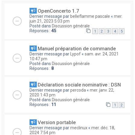
OpenConcerto 1.7
Dernier message par
belleflamme pascale
«
mer.
juin 21, 2023 5:03 pm
Posté dans
Discussion générale
Réponses :
45
1
2
3
4
5
Manuel préparation de commande
Dernier message par
Lypof
«
sam. avr. 24, 2021
10:47 pm
Posté dans
Discussion générale
Réponses :
8
Déclaration sociale nominative : DSN
Dernier message par
percoda
«
mer. janv. 22,
2020 1:43 pm
Posté dans
Discussion générale
Réponses :
11
1
2
Version portable
Dernier message par
meclinux
«
mer. déc. 18,
2024 7:54 pm