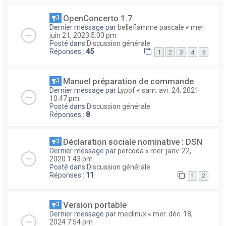
OpenConcerto 1.7
Dernier message par
belleflamme pascale
«
mer.
juin 21, 2023 5:03 pm
Posté dans
Discussion générale
Réponses :
45
1
2
3
4
5
Manuel préparation de commande
Dernier message par
Lypof
«
sam. avr. 24, 2021
10:47 pm
Posté dans
Discussion générale
Réponses :
8
Déclaration sociale nominative : DSN
Dernier message par
percoda
«
mer. janv. 22,
2020 1:43 pm
Posté dans
Discussion générale
Réponses :
11
1
2
Version portable
Dernier message par
meclinux
«
mer. déc. 18,
2024 7:54 pm