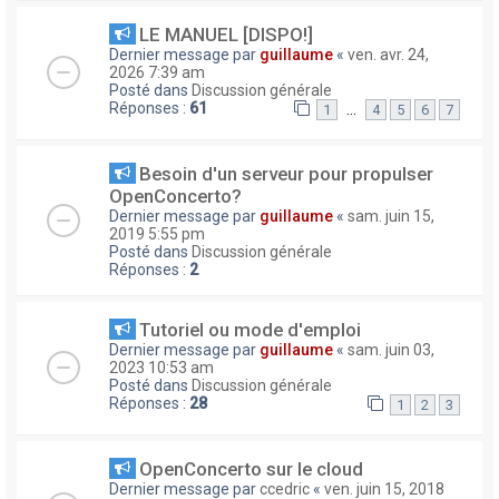
LE MANUEL [DISPO!]
Dernier message par
guillaume
«
ven. avr. 24,
2026 7:39 am
Posté dans
Discussion générale
Réponses :
61
…
1
4
5
6
7
Besoin d'un serveur pour propulser
OpenConcerto?
Dernier message par
guillaume
«
sam. juin 15,
2019 5:55 pm
Posté dans
Discussion générale
Réponses :
2
Tutoriel ou mode d'emploi
Dernier message par
guillaume
«
sam. juin 03,
2023 10:53 am
Posté dans
Discussion générale
Réponses :
28
1
2
3
OpenConcerto sur le cloud
Dernier message par
ccedric
«
ven. juin 15, 2018