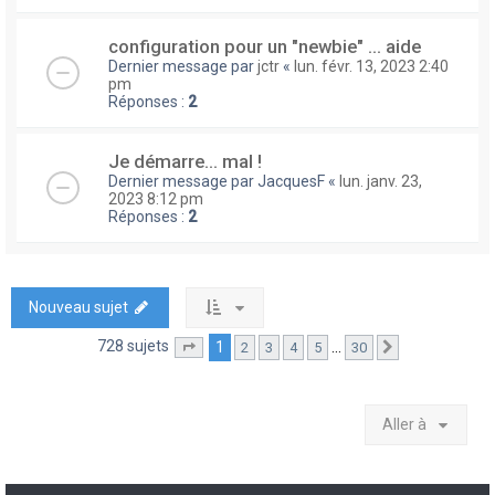
configuration pour un "newbie" ... aide
Dernier message par
jctr
«
lun. févr. 13, 2023 2:40
pm
Réponses :
2
Je démarre... mal !
Dernier message par
JacquesF
«
lun. janv. 23,
2023 8:12 pm
Réponses :
2
Nouveau sujet
728 sujets
1
…
2
3
4
5
30
Page
1
sur
30
Suivante
Aller à