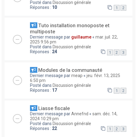
Posté dans
Discussion générale
Réponses :
10
1
2
Tuto installation monoposte et
multiposte
Dernier message par
guillaume
«
mar. juil. 22,
2025 9:56 pm
Posté dans
Discussion générale
Réponses :
24
1
2
3
Modules de la communauté
Dernier message par
meap
«
jeu. févr. 13, 2025
6:50 pm
Posté dans
Discussion générale
Réponses :
17
1
2
Liasse fiscale
Dernier message par
Annefnd
«
sam. déc. 14,
2024 10:29 pm
Posté dans
Discussion générale
Réponses :
22
1
2
3