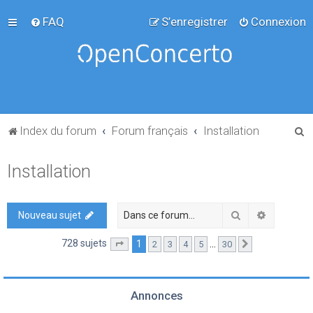
FAQ
S’enregistrer
Connexion
R
Index du forum
Forum français
Installation
e
Installation
c
h
e
Rechercher
Recherch
Nouveau sujet
r
728 sujets
1
…
2
3
4
5
30
Page
1
sur
30
Suivante
c
h
e
Annonces
r