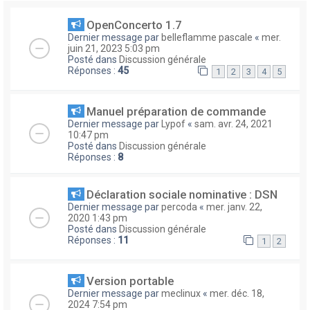
OpenConcerto 1.7
Dernier message par
belleflamme pascale
«
mer.
juin 21, 2023 5:03 pm
Posté dans
Discussion générale
Réponses :
45
1
2
3
4
5
Manuel préparation de commande
Dernier message par
Lypof
«
sam. avr. 24, 2021
10:47 pm
Posté dans
Discussion générale
Réponses :
8
Déclaration sociale nominative : DSN
Dernier message par
percoda
«
mer. janv. 22,
2020 1:43 pm
Posté dans
Discussion générale
Réponses :
11
1
2
Version portable
Dernier message par
meclinux
«
mer. déc. 18,
2024 7:54 pm