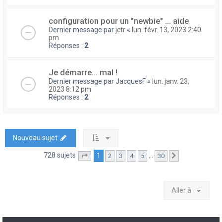
configuration pour un "newbie" ... aide
Dernier message par
jctr
«
lun. févr. 13, 2023 2:40
pm
Réponses :
2
Je démarre... mal !
Dernier message par
JacquesF
«
lun. janv. 23,
2023 8:12 pm
Réponses :
2
Nouveau sujet
728 sujets
1
…
2
3
4
5
30
Page
1
sur
30
Suivante
Aller à