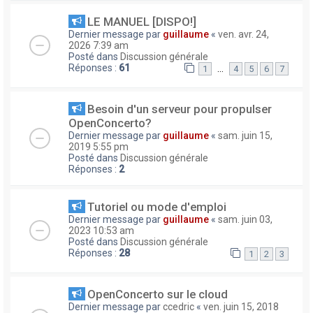
LE MANUEL [DISPO!]
Dernier message par
guillaume
«
ven. avr. 24,
2026 7:39 am
Posté dans
Discussion générale
Réponses :
61
…
1
4
5
6
7
Besoin d'un serveur pour propulser
OpenConcerto?
Dernier message par
guillaume
«
sam. juin 15,
2019 5:55 pm
Posté dans
Discussion générale
Réponses :
2
Tutoriel ou mode d'emploi
Dernier message par
guillaume
«
sam. juin 03,
2023 10:53 am
Posté dans
Discussion générale
Réponses :
28
1
2
3
OpenConcerto sur le cloud
Dernier message par
ccedric
«
ven. juin 15, 2018