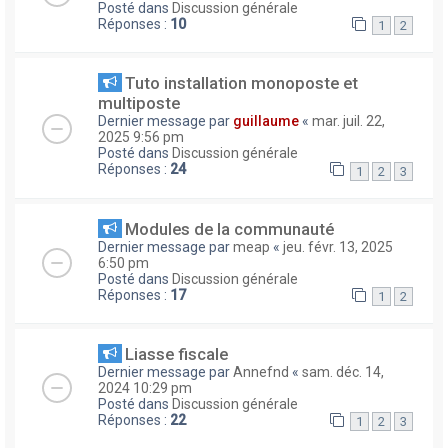
Posté dans
Discussion générale
Réponses :
10
1
2
Tuto installation monoposte et
multiposte
Dernier message par
guillaume
«
mar. juil. 22,
2025 9:56 pm
Posté dans
Discussion générale
Réponses :
24
1
2
3
Modules de la communauté
Dernier message par
meap
«
jeu. févr. 13, 2025
6:50 pm
Posté dans
Discussion générale
Réponses :
17
1
2
Liasse fiscale
Dernier message par
Annefnd
«
sam. déc. 14,
2024 10:29 pm
Posté dans
Discussion générale
Réponses :
22
1
2
3