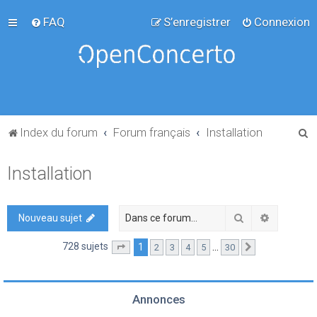
FAQ
S’enregistrer
Connexion
R
Index du forum
Forum français
Installation
e
Installation
c
h
e
Rechercher
Recherch
Nouveau sujet
r
728 sujets
1
…
2
3
4
5
30
Page
1
sur
30
Suivante
c
h
e
Annonces
r