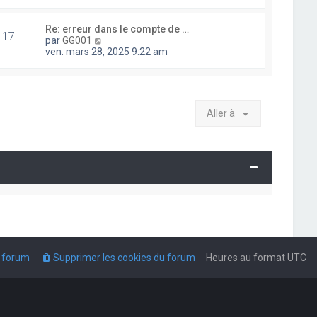
i
r
l
Re: erreur dans le compte de …
17
e
V
par
GG001
d
o
ven. mars 28, 2025 9:22 am
e
i
r
r
n
l
i
e
e
d
Aller à
r
e
m
r
e
n
s
i
s
e
a
r
g
m
e
e
s
s
a
g
e
u forum
Supprimer les cookies du forum
Heures au format
UTC