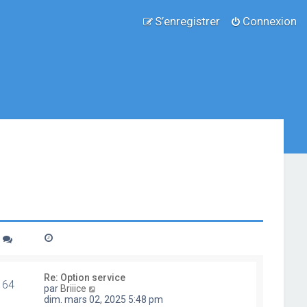
S’enregistrer
Connexion
Re: Option service
64
V
par
Briiice
o
dim. mars 02, 2025 5:48 pm