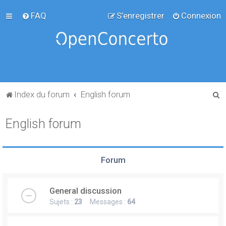
FAQ
S’enregistrer
Connexion
R
Index du forum
English forum
e
English forum
c
h
e
Forum
r
c
General discussion
h
Sujets :
23
Messages :
64
e
r