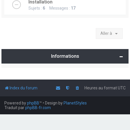
Installation
Sujets :
6
Messages :
17
Aller à
Informations
Index du forum
Heures au format
UTC
Powered by
phpBB
™
• Design by
PlanetStyles
Traduit par
phpBB-fr.com