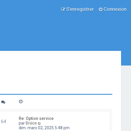
S’enregistrer
Connexion
Re: Option service
64
V
par
Briiice
o
dim. mars 02, 2025 5:48 pm