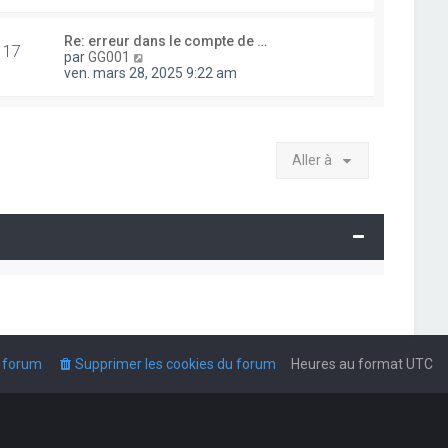
i
r
l
Re: erreur dans le compte de …
17
e
V
par
GG001
d
o
ven. mars 28, 2025 9:22 am
e
i
r
r
n
l
i
e
e
d
Aller à
r
e
m
r
e
n
s
i
s
e
a
r
g
m
e
e
s
s
a
g
e
u forum
Supprimer les cookies du forum
Heures au format
UTC