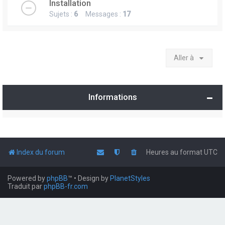
Installation
Sujets :
6
Messages :
17
Aller à
Informations
Index du forum
Heures au format
UTC
Powered by
phpBB
™
• Design by
PlanetStyles
Traduit par
phpBB-fr.com