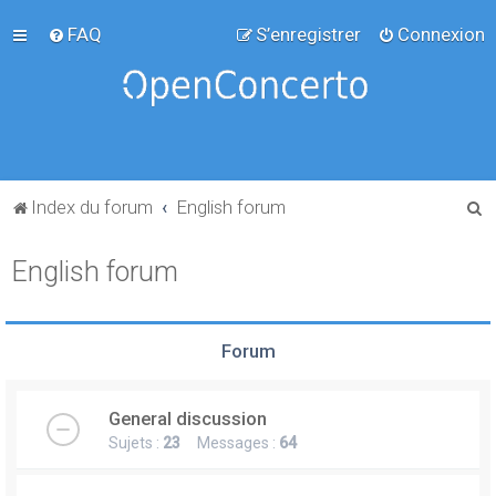
FAQ
S’enregistrer
Connexion
R
Index du forum
English forum
e
English forum
c
h
e
Forum
r
c
General discussion
h
Sujets :
23
Messages :
64
e
r